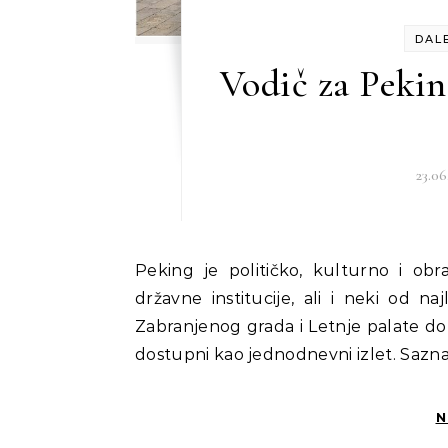
DAL
Vodič za Peki
23.06
Peking je političko, kulturno i obrazovno središte Kine. Ovde se nalaze sve najvažnije
državne institucije, ali i neki od naj
Zabranjenog grada i Letnje palate do
dostupni kao jednodnevni izlet. Sazn
N