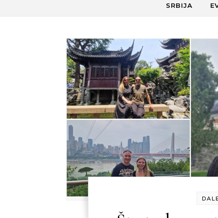
SRBIJA
E
DAL