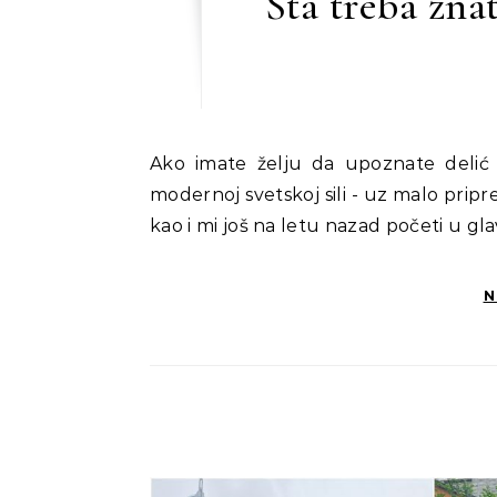
Šta treba zna
Ako imate želju da upoznate delić kineske kulture i vidite kako izgleda život u jednoj
modernoj svetskoj sili - uz malo pripr
kao i mi još na letu nazad početi u gla
N