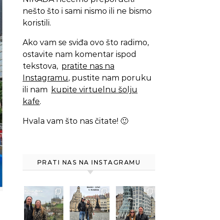
nešto što i sami nismo ili ne bismo
koristili.
Ako vam se sviđa ovo što radimo,
ostavite nam komentar ispod
tekstova,
pratite nas na
Instagramu
, pustite nam poruku
ili nam
kupite virtuelnu šolju
kafe
.
Hvala vam što nas čitate! 🙂
PRATI NAS NA INSTAGRAMU