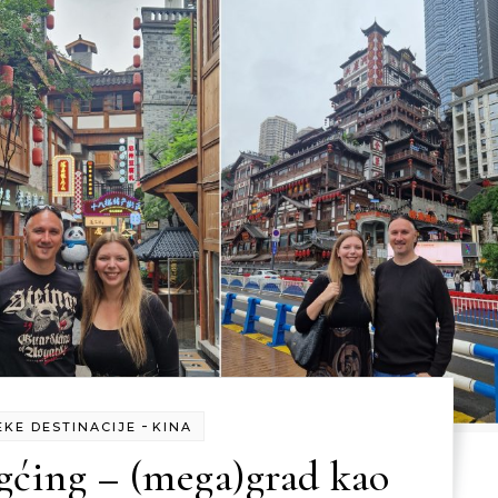
-
EKE DESTINACIJE
KINA
gćing – (mega)grad kao