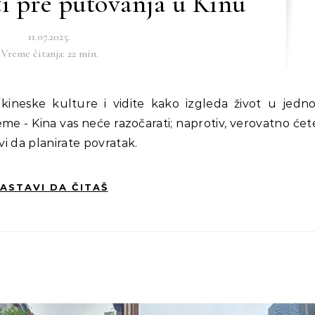
ti pre putovanja u Kinu
11.07.2025.
Vreme čitanja: 22 min.
eme - Kina vas neće razočarati; naprotiv, verovatno ćet
vi da planirate povratak.
ASTAVI DA ČITAŠ