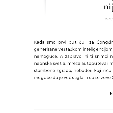
ni
02.07
Kada smo prvi put čuli za Čongćing, morali smo da proverimo da li gledamo snimke
generisane veštačkom inteligencijom -
nemoguće. A zapravo, ni ti snimci 
neonska svetla, mreža autoputeva i mo
stambene zgrade, neboderi koji niču i
moguće da je već stigla - i da se zove
N