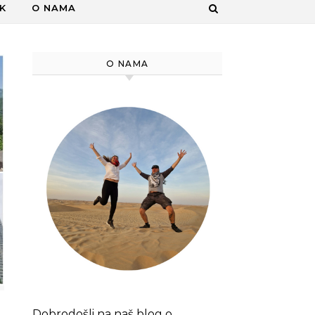
K
O NAMA
O NAMA
Dobrodošli na naš blog o