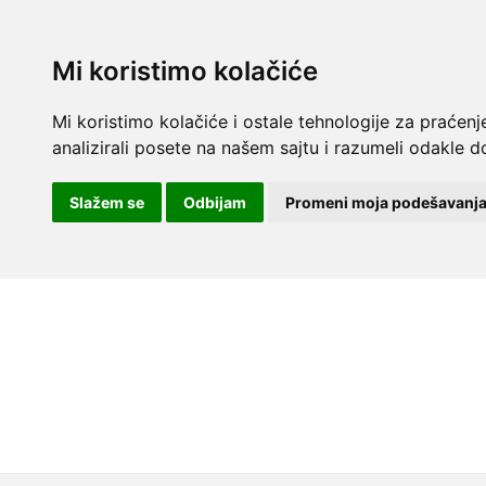
Mi koristimo kolačiće
Mi koristimo kolačiće i ostale tehnologije za praćenj
analizirali posete na našem sajtu i razumeli odakle do
Slažem se
Odbijam
Promeni moja podešavanj
Skip to content