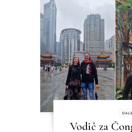
DAL
Vodič za Čon