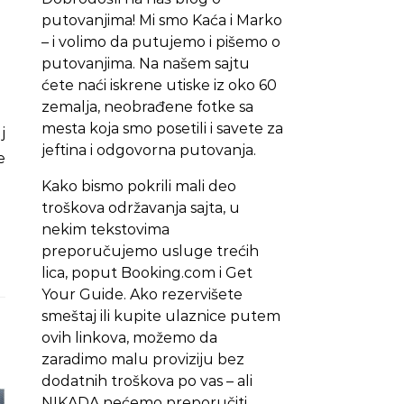
putovanjima! Mi smo Kaća i Marko
– i volimo da putujemo i pišemo o
putovanjima. Na našem sajtu
ćete naći iskrene utiske iz oko 60
zemalja, neobrađene fotke sa
mesta koja smo posetili i savete za
jeftina i odgovorna putovanja.
e
Kako bismo pokrili mali deo
troškova održavanja sajta, u
nekim tekstovima
preporučujemo usluge trećih
lica, poput Booking.com i Get
Your Guide. Ako rezervišete
smeštaj ili kupite ulaznice putem
ovih linkova, možemo da
zaradimo malu proviziju bez
dodatnih troškova po vas – ali
NIKADA nećemo preporučiti