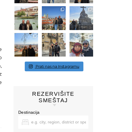
o
,
Prati nas na Instagramu
z
e
REZERVIŠITE
SMEŠTAJ
Destinacija