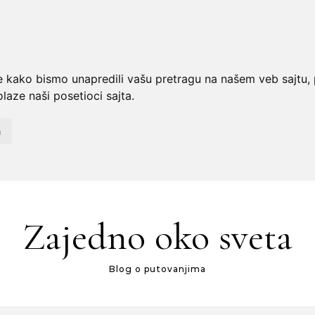
e kako bismo unapredili vašu pretragu na našem veb sajtu, p
laze naši posetioci sajta.
a
Zajedno oko sveta
Blog o putovanjima