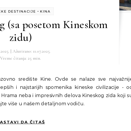
-
EKE DESTINACIJE
KINA
ng (sa posetom Kineskom
zidu)
.2025. | Ažurirano: 11.07.2025.
Vreme čitanja: 25 min.
lepših i najstarijih spomenika kineske civilizacije - o
 Hrama neba i impresivnih delova Kineskog zida koji s
ajte više u našem detaljnom vodiču.
ASTAVI DA ČITAŠ