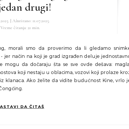
jedan drugi!
.2025. | Ažurirano: 11.07.2025.
Vreme čitanja: 21 min.
 jer način na koji je grad izgrađen deluje jednostavn
ne mogu da dočaraju šta se sve ovde dešava: magla
stova koji nestaju u oblacima, vozovi koji prolaze kro
z klanaca. Ako želite da vidite budućnost Kine, vrlo j
 Čongćing.
ASTAVI DA ČITAŠ