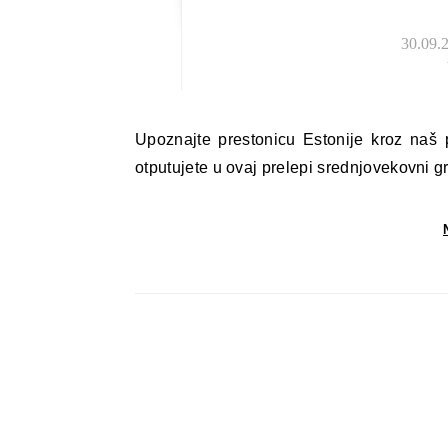
30.09.2
Upoznajte prestonicu Estonije kroz naš putopis o Talinu i otkrijte zašto definitivno treba nekada da
otputujete u ovaj prelepi srednjovekovni g