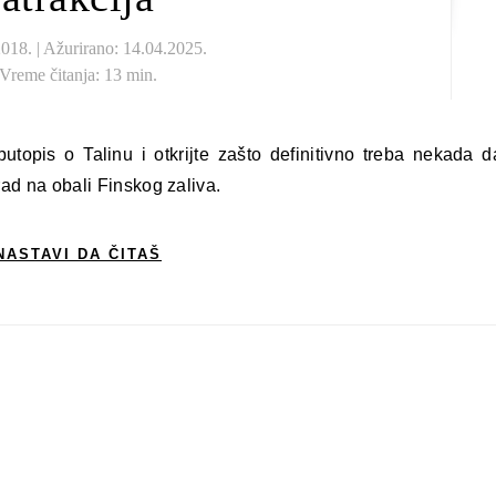
018. | Ažurirano: 14.04.2025.
Vreme čitanja: 13 min.
rad na obali Finskog zaliva.
NASTAVI DA ČITAŠ