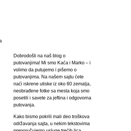
Dobrodošli na naš blog o
putovanjima! Mi smo Kaća i Marko – i
volimo da putujemo i pišemo o
putovanjima. Na našem sajtu ćete
naći iskrene utiske iz oko 60 zemalja,
neobrađene fotke sa mesta koja smo
posetili i savete za jeftina i odgovorna
putovanja.
Kako bismo pokrili mali deo troškova
održavanja sajta, u nekim tekstovima
preporučujemo usluge trećih lica,