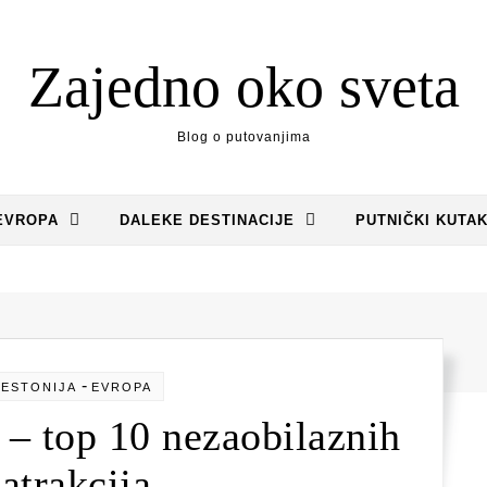
Zajedno oko sveta
Blog o putovanjima
EVROPA
DALEKE DESTINACIJE
PUTNIČKI KUTA
-
ESTONIJA
EVROPA
 – top 10 nezaobilaznih
atrakcija