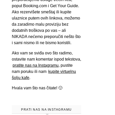
poput Booking.com i Get Your Guide.
Ako rezervišete smeštaj ili kupite
ulaznice putem ovih linkova, možemo
da zaradimo malu proviziju bez
dodatnih troškova po vas – ali
NIKADA nećemo preporučiti nešto što
i sami nismo ili ne bismo koristili.
Ako vam se sviđa ovo što radimo,
ostavite nam komentar ispod tekstova,
pratite nas na Instagramu
, pustite
nam poruku ili nam
kupite virtuelnu
šolju kafe
.
Hvala vam što nas čitate! 🙂
PRATI NAS NA INSTAGRAMU