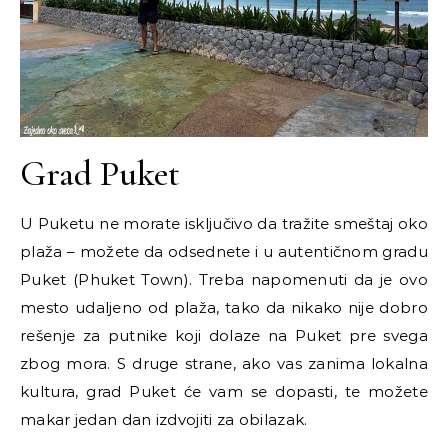
Grad Puket
U Puketu ne morate isključivo da tražite smeštaj oko
plaža
–
možete da odsednete i u autentičnom gradu
Puket (Phuket Town). Treba napomenuti da je ovo
mesto udaljeno od plaža, tako da nikako nije dobro
rešenje za putnike koji dolaze na Puket pre svega
zbog mora. S druge strane, ako vas zanima lokalna
kultura, grad Puket će vam se dopasti, te možete
makar jedan dan izdvojiti za obilazak.