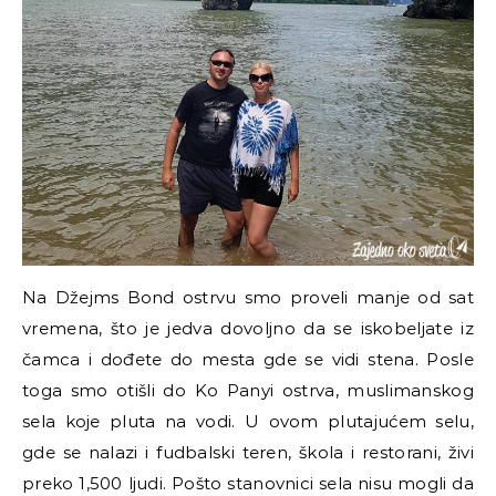
Na Džejms Bond ostrvu smo proveli manje od sat
vremena, što je jedva dovoljno da se iskobeljate iz
čamca i dođete do mesta gde se vidi stena. Posle
toga smo otišli do Ko Panyi ostrva, muslimanskog
sela koje pluta na vodi. U ovom plutajućem selu,
gde se nalazi i fudbalski teren, škola i restorani, živi
preko 1,500 ljudi. Pošto stanovnici sela nisu mogli da