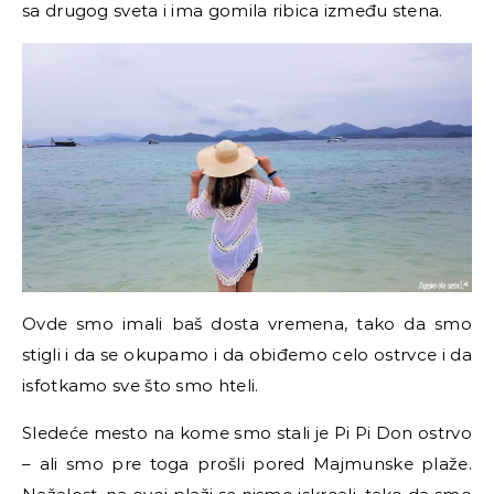
sa drugog sveta i ima gomila ribica između stena.
Ovde smo imali baš dosta vremena, tako da smo
stigli i da se okupamo i da obiđemo celo ostrvce i da
isfotkamo sve što smo hteli.
Sledeće mesto na kome smo stali je Pi Pi Don ostrvo
–
ali smo pre toga prošli pored Majmunske plaže.