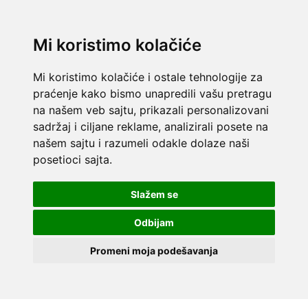
Mi koristimo kolačiće
Mi koristimo kolačiće i ostale tehnologije za
praćenje kako bismo unapredili vašu pretragu
na našem veb sajtu, prikazali personalizovani
sadržaj i ciljane reklame, analizirali posete na
našem sajtu i razumeli odakle dolaze naši
posetioci sajta.
Slažem se
Odbijam
Promeni moja podešavanja
Skip to content