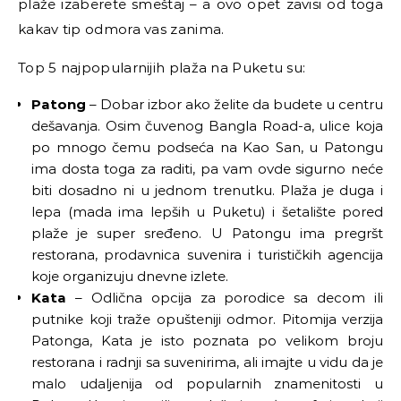
plaže izaberete smeštaj
–
a ovo opet zavisi od toga
kakav tip odmora vas zanima.
Top 5 najpopularnijih plaža na Puketu su:
Patong
–
Dobar izbor ako želite da budete u centru
dešavanja. Osim čuvenog Bangla Road-a, ulice koja
po mnogo čemu podseća na Kao San, u Patongu
ima dosta toga za raditi, pa vam ovde sigurno neće
biti dosadno ni u jednom trenutku. Plaža je duga i
lepa (mada ima lepših u Puketu) i šetalište pored
plaže je super sređeno. U Patongu ima pregršt
restorana, prodavnica suvenira i turističkih agencija
koje organizuju dnevne izlete.
Kata
–
Odlična opcija za porodice sa decom ili
putnike koji traže opušteniji odmor. Pitomija verzija
Patonga, Kata je isto poznata po velikom broju
restorana i radnji sa suvenirima, ali imajte u vidu da je
malo udaljenija od popularnih znamenitosti u