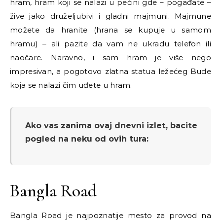
hram, hram koji se nalazi u pećini gde
–
pogađate
–
žive jako druželjubivi i gladni majmuni. Majmune
možete da hranite (hrana se kupuje u samom
hramu) – ali pazite da vam ne ukradu telefon ili
naočare. Naravno, i sam hram je više nego
impresivan, a pogotovo zlatna statua ležećeg Bude
koja se nalazi čim uđete u hram.
Ako vas zanima ovaj dnevni izlet, bacite
pogled na neku od ovih tura:
Bangla Road
Bangla Road je najpoznatije mesto za provod na