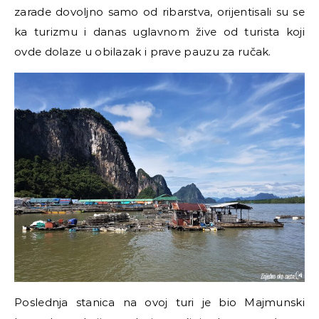
zarade dovoljno samo od ribarstva, orijentisali su se
ka turizmu i danas uglavnom žive od turista koji
ovde dolaze u obilazak i prave pauzu za ručak.
Poslednja stanica na ovoj turi je bio Majmunski