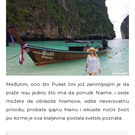
Međutim, ono što Puket čini još zanimljivijim je da
plaže nisu jedino što ima da ponudi. Naime, i ovde
možete da obilazite hramove, vidite neverovatnu
prirodu, probate sjajnu hranu i iskusite noćni život
po kome je ova kraljevina postala svetski poznata.