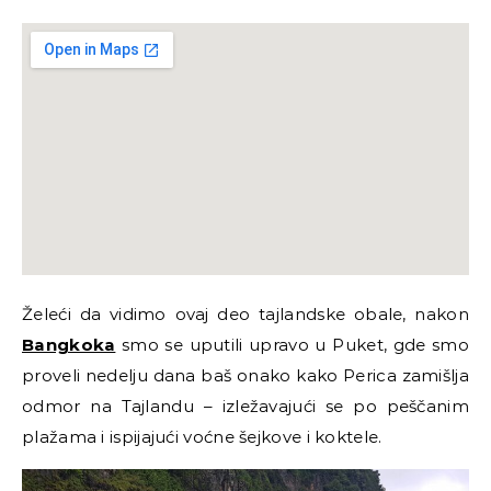
Želeći da vidimo ovaj deo tajlandske obale, nakon
Bangkoka
smo se uputili upravo u Puket, gde smo
proveli nedelju dana baš onako kako Perica zamišlja
odmor na Tajlandu
–
izležavajući se po peščanim
plažama i ispijajući voćne šejkove i koktele.