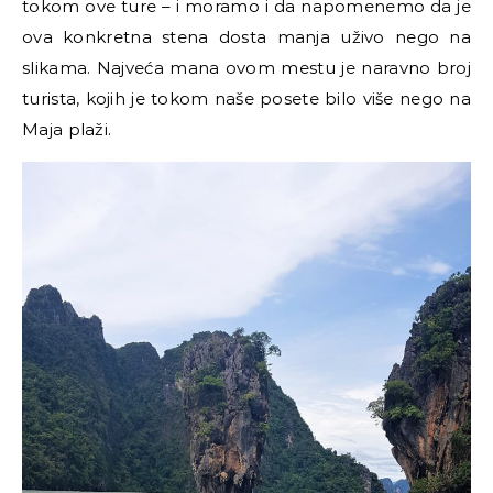
tokom ove ture
–
i moramo i da napomenemo da je
ova konkretna stena dosta manja uživo nego na
slikama. Najveća mana ovom mestu je naravno broj
turista, kojih je tokom naše posete bilo više nego na
Maja plaži.