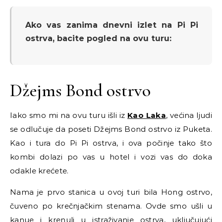
Ako vas zanima dnevni izlet na Pi Pi
ostrva, bacite pogled na ovu turu:
Džejms Bond ostrvo
Iako smo mi na ovu turu išli iz
Kao Laka
, većina ljudi
se odlučuje da poseti Džejms Bond ostrvo iz Puketa.
Kao i tura do Pi Pi ostrva, i ova počinje tako što
kombi dolazi po vas u hotel i vozi vas do doka
odakle krećete.
Nama je prvo stanica u ovoj turi bila Hong ostrvo,
čuveno po krečnjačkim stenama. Ovde smo ušli u
kanue i krenuli u istraživanje ostrva, uključujući