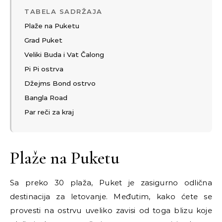
TABELA SADRŽAJA
Plaže na Puketu
Grad Puket
Veliki Buda i Vat Čalong
Pi Pi ostrva
Džejms Bond ostrvo
Bangla Road
Par reči za kraj
Plaže na Puketu
Sa preko 30 plaža, Puket je zasigurno odlična
destinacija za letovanje. Međutim, kako ćete se
provesti na ostrvu uveliko zavisi od toga blizu koje