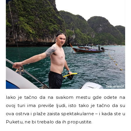
Iako je tačno da na svakom mestu gde odete na
ovoj turi ima previše ljudi, isto tako je tačno da su
ova ostrva i plaže zaista spektakularne – i kada ste u
Puketu, ne bi trebalo da ih propustite.