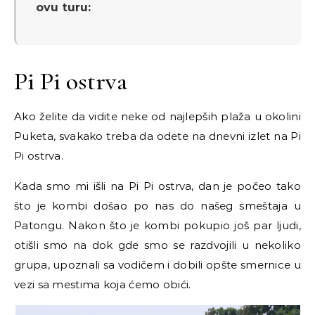
ovu turu:
Pi Pi ostrva
Ako želite da vidite neke od najlepših plaža u okolini
Puketa, svakako treba da odete na dnevni izlet na Pi
Pi ostrva.
Kada smo mi išli na Pi Pi ostrva, dan je počeo tako
što je kombi došao po nas do našeg smeštaja u
Patongu. Nakon što je kombi pokupio još par ljudi,
otišli smo na dok gde smo se razdvojili u nekoliko
grupa, upoznali sa vodičem i dobili opšte smernice u
vezi sa mestima koja ćemo obići.