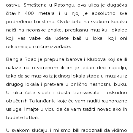
ostrvu. Smeštena u Patongu, ova ulica je dugačka
čitavih 400 metara i u njoj je apsolutno sve
podređeno turistima. Ovde ćete na svakom koraku
naići na neonske znake, preglasnu muziku, lokalce
koji vas vabe da uđete baš u lokal koji oni
reklamiraju i ulične izvođače.
Bangla Road je prepuna barova i klubova koji se ili
nalaze na otvorenom ili im je jedan deo napolju,
tako da se muzika iz jednog lokala stapa u muziku iz
drugog lokala i pretvara u prilično nesnosnu buku.
U ulici ćete videti i dosta transvestita i oskudno
obučenih Tajlanđanki koje će vam nuditi raznorazne
usluge. Imajte u vidu da će vam tražiti novac ako ih
budete fotkali.
U svakom slučaju, i mi smo bili radoznali da vidimo