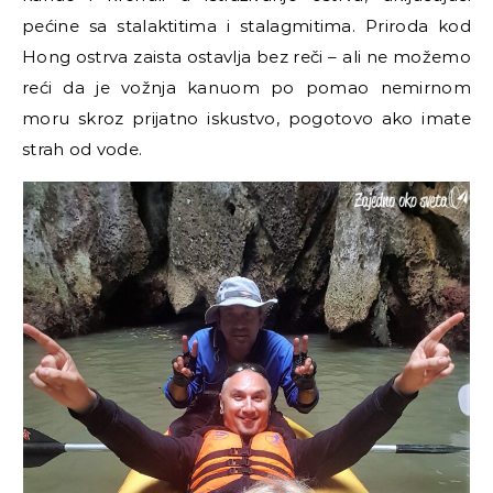
pećine sa stalaktitima i stalagmitima. Priroda kod
Hong ostrva zaista ostavlja bez reči
–
ali ne možemo
reći da je vožnja kanuom po pomao nemirnom
moru skroz prijatno iskustvo, pogotovo ako imate
strah od vode.