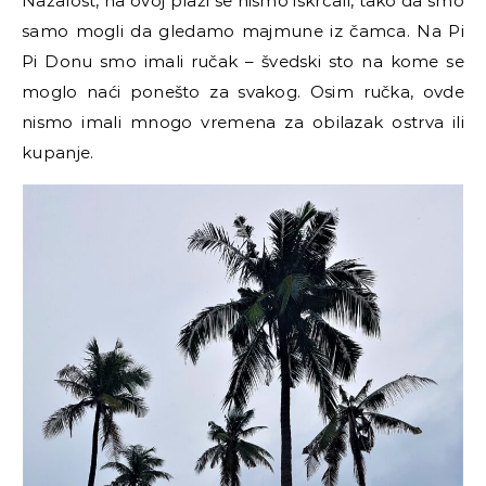
Nažalost, na ovoj plaži se nismo iskrcali, tako da smo
samo mogli da gledamo majmune iz čamca. Na Pi
Pi Donu smo imali ručak
–
švedski sto na kome se
moglo naći ponešto za svakog. Osim ručka, ovde
nismo imali mnogo vremena za obilazak ostrva ili
kupanje.