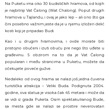
Na Puketu ima oko 30 budističkih hramova, od kojih
je najbitniji Vat Čalong (Wat Chalong). Poput drugih
hramova u Tajlandu, i ovaj je jako lep
–
ali ono što ga
čini posebno važnim jeste da je u njemu izložen delić
kosti koji je pripadao Budi.
Kao i u drugim hramovima, i ovde morate biti
pristojno obučeni i izuti obuću pre nego što uđete u
građevinu. S obzirom na to da je Vat Čalong
popularan i među strancima u Puketu, možete da
očekujete poveće gužve.
Nedaleko od ovog hrama se nalazi još jedna čuvena
turistička atrakcija
–
Veliki Buda. Podignuta 2004.
godine, ova statua je visoka čak 45 metara i može da
se vidi iz grada Puketa. Osim spektakulranog Bude,
sa mesta gde se nalazi se prostire neverovatan