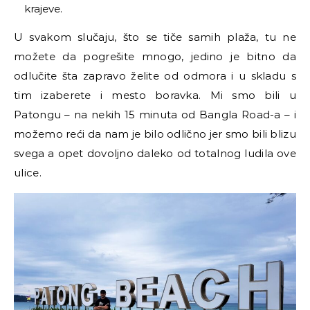
krajeve.
U svakom slučaju, što se tiče samih plaža, tu ne
možete da pogrešite mnogo, jedino je bitno da
odlučite šta zapravo želite od odmora i u skladu s
tim izaberete i mesto boravka. Mi smo bili u
Patongu
–
na nekih 15 minuta od Bangla Road-a
–
i
možemo reći da nam je bilo odlično jer smo bili blizu
svega a opet dovoljno daleko od totalnog ludila ove
ulice.