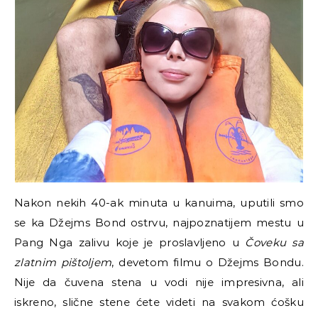
Nakon nekih 40-ak minuta u kanuima, uputili smo
se ka Džejms Bond ostrvu, najpoznatijem mestu u
Pang Nga zalivu koje je proslavljeno u
Čoveku sa
zlatnim pištoljem
, devetom filmu o Džejms Bondu.
Nije da čuvena stena u vodi nije impresivna, ali
iskreno, slične stene ćete videti na svakom ćošku