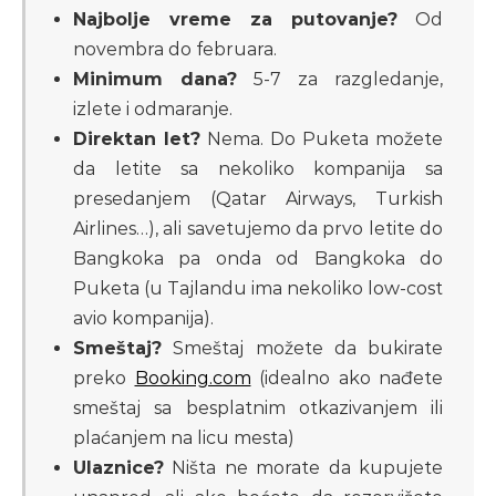
Najbolje vreme za putovanje?
Od
novembra do februara.
Minimum dana?
5-7 za razgledanje,
izlete i odmaranje.
Direktan let?
Nema. Do Puketa možete
da letite sa nekoliko kompanija sa
presedanjem (Qatar Airways, Turkish
Airlines…), ali savetujemo da prvo letite do
Bangkoka pa onda od Bangkoka do
Puketa (u Tajlandu ima nekoliko low-cost
avio kompanija).
Smeštaj?
Smeštaj možete da bukirate
preko
Booking.com
(idealno ako nađete
smeštaj sa besplatnim otkazivanjem ili
plaćanjem na licu mesta)
Ulaznice?
Ništa ne morate da kupujete