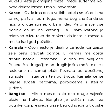
Puketu. Kata je omiljena plaža i među surferima, koji
ovde dolaze između maja i novembra.
Karon
–
Ovde ima dosta velikih hotela smeštenih na
samoj plaži, ali osim toga, nema bog zna šta da se
radi. S druge strane, urbaniji deo Karona sve više
počinje da liči na Patong – a i sam Patong je
relativno blizu tako da možete da idete iz mesta u
mesto kad god poželite.
Kamala
–
Ovo mesto je idealno za ljude koji zaista
žele pravi pravcati odmor. U Kamali ima dosta
dobrih hotela i restorana
–
a ono što ovaj deo
Puketa čini drugačijim od drugih je što možete naći i
restorane na samoj plaži. Poznata po opuštenoj
atmosferi i laganom tempu života, Kamala će se
najviše svideti parovima, porodicama i starijim
ljudima.
Bangtao
–
Mirno mesto niklo oko druge najveće
plaže na Puketu, Bangtao je odličan izbor za
putnike koji pre svega traže beg od svega u tropske