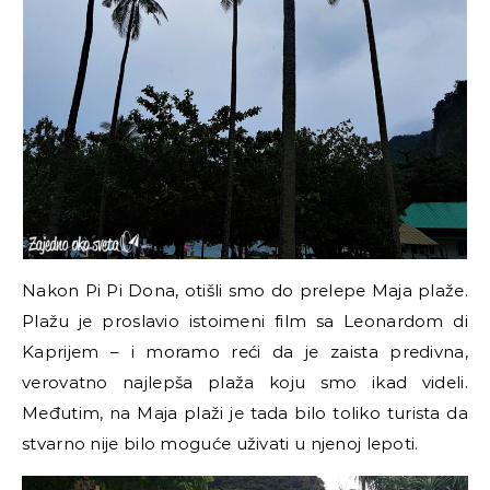
Nakon Pi Pi Dona, otišli smo do prelepe Maja plaže.
Plažu je proslavio istoimeni film sa Leonardom di
Kaprijem
–
i moramo reći da je zaista predivna,
verovatno najlepša plaža koju smo ikad videli.
Međutim, na Maja plaži je tada bilo toliko turista da
stvarno nije bilo moguće uživati u njenoj lepoti.