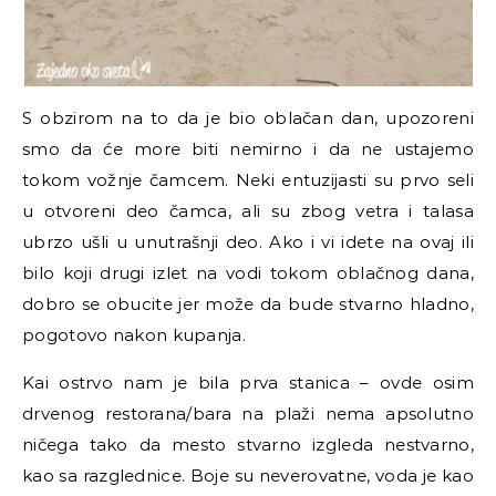
S obzirom na to da je bio oblačan dan, upozoreni
smo da će more biti nemirno i da ne ustajemo
tokom vožnje čamcem. Neki entuzijasti su prvo seli
u otvoreni deo čamca, ali su zbog vetra i talasa
ubrzo ušli u unutrašnji deo. Ako i vi idete na ovaj ili
bilo koji drugi izlet na vodi tokom oblačnog dana,
dobro se obucite jer može da bude stvarno hladno,
pogotovo nakon kupanja.
Kai ostrvo nam je bila prva stanica
–
ovde osim
drvenog restorana/bara na plaži nema apsolutno
ničega tako da mesto stvarno izgleda nestvarno,
kao sa razglednice. Boje su neverovatne, voda je kao