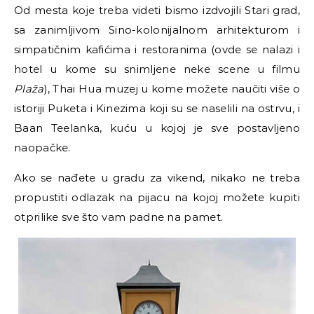
Od mesta koje treba videti bismo izdvojili Stari grad,
sa zanimljivom Sino-kolonijalnom arhitekturom i
simpatičnim kafićima i restoranima (ovde se nalazi i
hotel u kome su snimljene neke scene u filmu
Plaža
), Thai Hua muzej u kome možete naučiti više o
istoriji Puketa i Kinezima koji su se naselili na ostrvu, i
Baan Teelanka, kuću u kojoj je sve postavljeno
naopačke.
Ako se nađete u gradu za vikend, nikako ne treba
propustiti odlazak na pijacu na kojoj možete kupiti
otprilike sve što vam padne na pamet.