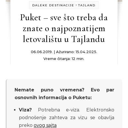
-
DALEKE DESTINACIJE
TAJLAND
Puket – sve što treba da
znate o najpoznatijem
letovalištu u Tajlandu
06.06.2019. | Ažurirano: 15.04.2025.
Vreme čitanja: 12 min.
Nemate puno vremena? Evo par
osnovnih informacija o Puketu:
Viza?
Potrebna e-viza. Elektronsko
podnošenje zahteva za vizu se obavlja
preko
ovog sajta