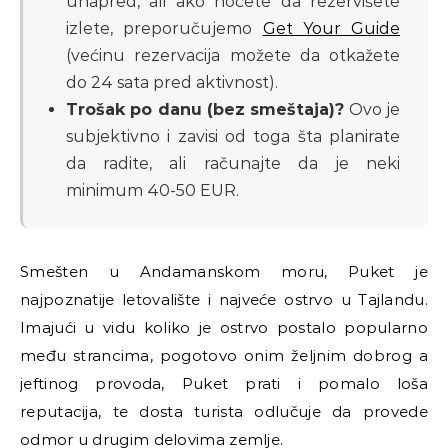
unapred, ali ako hoćete da rezervišete
izlete, preporučujemo
Get Your Guide
(većinu rezervacija možete da otkažete
do 24 sata pred aktivnost).
Trošak po danu (bez smeštaja)?
Ovo je
subjektivno i zavisi od toga šta planirate
da radite, ali računajte da je neki
minimum 40-50 EUR.
Smešten u Andamanskom moru, Puket je
najpoznatije letovalište i najveće ostrvo u Tajlandu.
Imajući u vidu koliko je ostrvo postalo popularno
među strancima, pogotovo onim željnim dobrog a
jeftinog provoda, Puket prati i pomalo loša
reputacija, te dosta turista odlučuje da provede
odmor u drugim delovima zemlje.