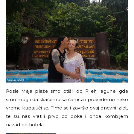
Posle Maja plaže smo otišli do Pileh lagune, gde
smo mogli da skačemo sa čamca i provedemo neko
vreme kupajući se. Time se i završio ovaj dnevni izlet,
te su nas vratili prvo do doka i onda kombijem
nazad do hotela.