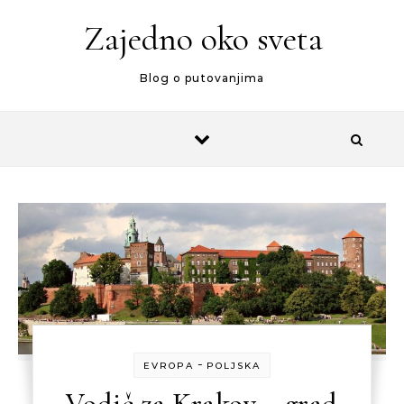
Zajedno oko sveta
Blog o putovanjima
-
EVROPA
POLJSKA
Vodič za Krakov – grad