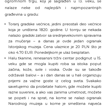
ogromnom trgu, koji je sagrađen u 13. veku, se
nalaze neke od najlepših i najimpozantnijih
građevina u gradu:
Toranj gradske većnice, jedini preostali deo većnice
koja je uništena 1820. godine. U tornju se nekada
nalazio gradski zatvor sa srednjevekovnim spravama
za mučenje
–
a danas je ovde jedan ogranak
Istorijskog muzeja. Cena ulaznice je 20 PLN što je
oko 4.70 EUR. Ponedeljkom je ulaz besplatan.
Halu tkanine, renesansni tržni centar podignut u 15.
veku gde se mogla kupiti roba sa istoka poput
začina, kože, svile i voska. Ovde su se takođe
održavali balovi
–
a i dan danas se u hali organizuju
prijemi za važne goste iz celog sveta. Svakako
savetujemo da prošetate halom, gde možete kupiti
razne suvenire, a ako vas zanima umetnost, možete
se popeti i na sprat, na kome se nalazi ogranak
Narodnog muzeja u kome je smeštena najveća