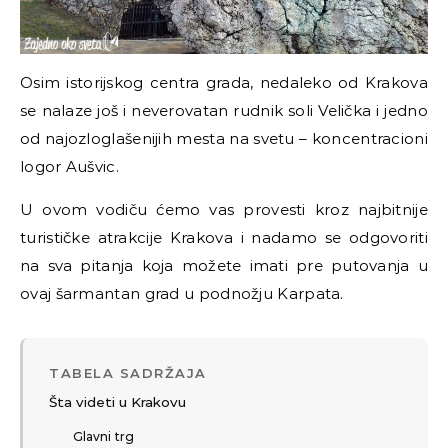
Osim istorijskog centra grada, nedaleko od Krakova
se nalaze još i neverovatan rudnik soli Velička i jedno
od najozloglašenijih mesta na svetu – koncentracioni
logor Aušvic.
U ovom vodiču ćemo vas provesti kroz najbitnije
turističke atrakcije Krakova i nadamo se odgovoriti
na sva pitanja koja možete imati pre putovanja u
ovaj šarmantan grad u podnožju Karpata.
TABELA SADRŽAJA
Šta videti u Krakovu
Glavni trg