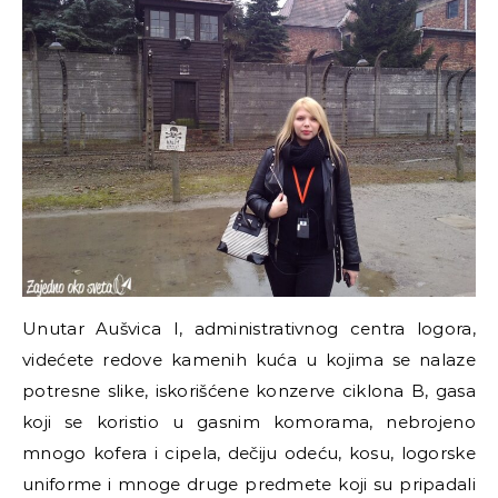
Unutar Aušvica I, administrativnog centra logora,
videćete redove kamenih kuća u kojima se nalaze
potresne slike, iskorišćene konzerve ciklona B, gasa
koji se koristio u gasnim komorama, nebrojeno
mnogo kofera i cipela, dečiju odeću, kosu, logorske
uniforme i mnoge druge predmete koji su pripadali