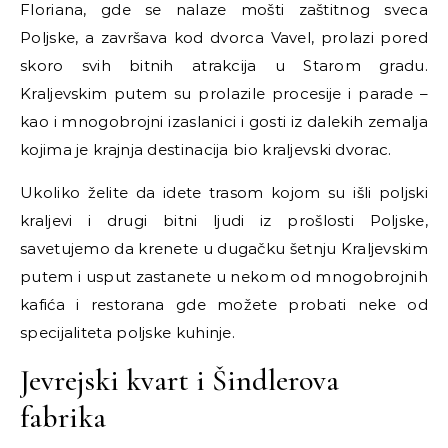
Floriana, gde se nalaze mošti zaštitnog sveca
Poljske, a završava kod dvorca Vavel, prolazi pored
skoro svih bitnih atrakcija u Starom gradu.
Kraljevskim putem su prolazile procesije i parade
–
kao i mnogobrojni izaslanici i gosti iz dalekih zemalja
kojima je krajnja destinacija bio kraljevski dvorac.
Ukoliko želite da idete trasom kojom su išli poljski
kraljevi i drugi bitni ljudi iz prošlosti Poljske,
savetujemo da krenete u dugačku šetnju Kraljevskim
putem i usput zastanete u nekom od mnogobrojnih
kafića i restorana gde možete probati neke od
specijaliteta poljske kuhinje.
Jevrejski kvart i Šindlerova
fabrika