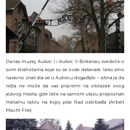
Danas muzej, Aušvic I i Aušvic II-Birkenau svedoče o
svim strahotama koje su se ovde dešavale. Iako smo
naravno znali šta se u Aušvicu događalo
–
istina je da
ništa ne može da vas pripremi na obilazak ovog
jezivog mesta, gde ćete na samom ulazu prepoznati
metalnu tablu na kojoj piše Rad oslobađa (Arbeit
Macht Frei).