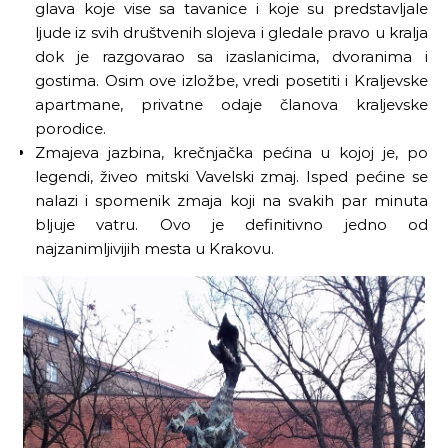
glava koje vise sa tavanice i koje su predstavljale
ljude iz svih društvenih slojeva i gledale pravo u kralja
dok je razgovarao sa izaslanicima, dvoranima i
gostima. Osim ove izložbe, vredi posetiti i Kraljevske
apartmane, privatne odaje članova kraljevske
porodice.
Zmajeva jazbina, krečnjačka pećina u kojoj je, po
legendi, živeo mitski Vavelski zmaj. Isped pećine se
nalazi i spomenik zmaja koji na svakih par minuta
bljuje vatru. Ovo je definitivno jedno od
najzanimljivijih mesta u Krakovu.