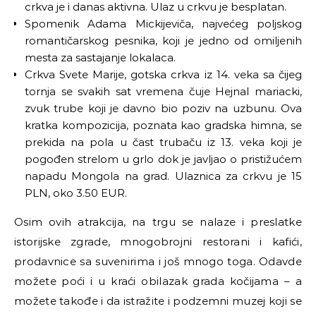
crkva je i danas aktivna. Ulaz u crkvu je besplatan.
Spomenik Adama Mickijeviča, najvećeg poljskog
romantičarskog pesnika, koji je jedno od omiljenih
mesta za sastajanje lokalaca.
Crkva Svete Marije, gotska crkva iz 14. veka sa čijeg
tornja se svakih sat vremena čuje Hejnal mariacki,
zvuk trube koji je davno bio poziv na uzbunu. Ova
kratka kompozicija, poznata kao gradska himna, se
prekida na pola u čast trubaču iz 13. veka koji je
pogođen strelom u grlo dok je javljao o pristižućem
napadu Mongola na grad. Ulaznica za crkvu je 15
PLN, oko 3.50 EUR.
Osim ovih atrakcija, na trgu se nalaze i preslatke
istorijske zgrade, mnogobrojni restorani i kafići,
prodavnice sa suvenirima i još mnogo toga. Odavde
možete poći i u kraći obilazak grada kočijama
–
a
možete takođe i da istražite i podzemni muzej koji se