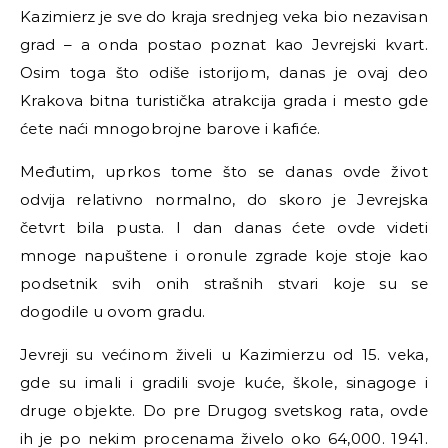
Kazimierz je sve do kraja srednjeg veka bio nezavisan
grad
–
a onda postao poznat kao Jevrejski kvart.
Osim toga što odiše istorijom, danas je ovaj deo
Krakova bitna turistička atrakcija grada i mesto gde
ćete naći mnogobrojne barove i kafiće.
Međutim, uprkos tome što se danas ovde život
odvija relativno normalno, do skoro je Jevrejska
četvrt bila pusta. I dan danas ćete ovde videti
mnoge napuštene i oronule zgrade koje stoje kao
podsetnik svih onih strašnih stvari koje su se
dogodile u ovom gradu.
Jevreji su većinom živeli u Kazimierzu od 15. veka,
gde su imali i gradili svoje kuće, škole, sinagoge i
druge objekte. Do pre Drugog svetskog rata, ovde
ih je po nekim procenama živelo oko 64,000. 1941.