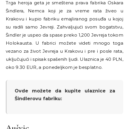
Trga heroja geta je smeštena prava fabrika Oskara
Šindlera, Nemca koji je za vreme rata živeo u
Krakovu i kupio fabriku emajliranog posuđa u kojoj
su radili samo Jevreji. Zahvaljujući svom bogatstvu,
Šindler je uspeo da spase preko 1,200 Jevreja tokom
Holokausta. U fabrici možete videti mnogo toga
vezano za život Jevreja u Krakovu i pre i posle rata,
uključujući i spisak spašenih ljudi. Ulaznica je 40 PLN,
oko 9.30 EUR, a ponedeljkom je besplatno.
Ovde možete da kupite ulaznice za
Šindlerovu fabriku:
Aušvic