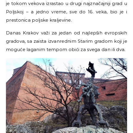
je tokom vekova izrastao u drugi najznačajniji grad u
Poljskoj – a jedno vreme, sve do 16. veka, bio je i
prestonica poljske kraljevine.
Danas Krakov važi za jedan od najlepših evropskih
gradova, sa zaista izvanrednim Starim gradom koji je
moguće laganim tempom obići za svega dan ili dva.