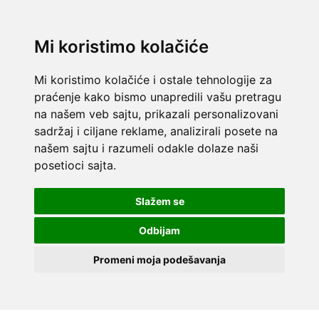
Mi koristimo kolačiće
Mi koristimo kolačiće i ostale tehnologije za
praćenje kako bismo unapredili vašu pretragu
na našem veb sajtu, prikazali personalizovani
sadržaj i ciljane reklame, analizirali posete na
našem sajtu i razumeli odakle dolaze naši
posetioci sajta.
Slažem se
Odbijam
Promeni moja podešavanja
Skip to content