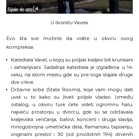
U dvorištu Vavela.
Evo šta sve možete da vidite u okviru ovog
kompleksa:
Katedrala Vavel, u kojoj su poljski kraljevi bili krunisani
i sahranjivani. Sadašnja katedrala je izgrađena u 14.
veku, na istom mestu gde su pre toga stajale druge
dve crkve.
Državne sobe (State Rooms), koje vam mogu dati
uvid u to kako su živeli poljski vladari. Između
ostalog, u okviru ture ćete videti ogromnu halu,
najveću prostoriju u dvorcu, gde su se održavala
kraljevska venčanja, balovi, koncerti i druga slavlja,
mnogobrojna umetnička dela, flamansku tapiseriju,
originalni prestol i 30 (od prvobitnih 194) drvenih