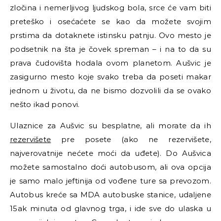
zločina i nemerljivog ljudskog bola, srce će vam biti
preteško i osećaćete se kao da možete svojim
prstima da dotaknete istinsku patnju. Ovo mesto je
podsetnik na šta je čovek spreman – i na to da su
prava čudovišta hodala ovom planetom. Aušvic je
zasigurno mesto koje svako treba da poseti makar
jednom u životu, da ne bismo dozvolili da se ovako
nešto ikad ponovi.
Ulaznice za Aušvic su besplatne, ali morate da ih
rezervišete
pre posete (ako ne rezervišete,
najverovatnije nećete moći da uđete). Do Aušvica
možete samostalno doći autobusom, ali ova opcija
je samo malo jeftinija od vođene ture sa prevozom.
Autobus kreće sa MDA autobuske stanice, udaljene
15ak minuta od glavnog trga, i ide sve do ulaska u