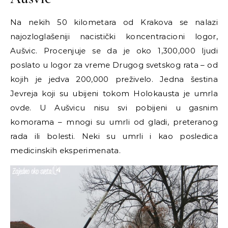
Na nekih 50 kilometara od Krakova se nalazi
najozloglašeniji nacistički koncentracioni logor,
Aušvic. Procenjuje se da je oko 1,300,000 ljudi
poslato u logor za vreme Drugog svetskog rata
–
od
kojih je jedva 200,000 preživelo. Jedna šestina
Jevreja koji su ubijeni tokom Holokausta je umrla
ovde. U Aušvicu nisu svi pobijeni u gasnim
komorama – mnogi su umrli od gladi, preteranog
rada ili bolesti. Neki su umrli i kao posledica
medicinskih eksperimenata.