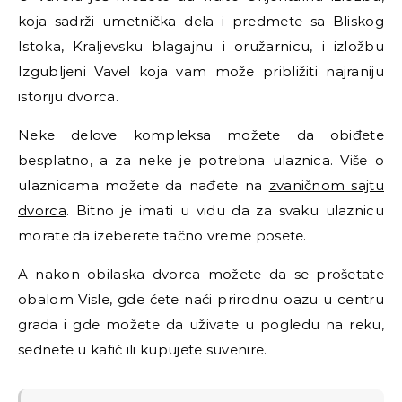
koja sadrži umetnička dela i predmete sa Bliskog
Istoka, Kraljevsku blagajnu i oružarnicu, i izložbu
Izgubljeni Vavel koja vam može približiti najraniju
istoriju dvorca.
Neke delove kompleksa možete da obiđete
besplatno, a za neke je potrebna ulaznica. Više o
ulaznicama možete da nađete na
zvaničnom sajtu
dvorca
. Bitno je imati u vidu da za svaku ulaznicu
morate da izeberete tačno vreme posete.
A nakon obilaska dvorca možete da se prošetate
obalom Visle, gde ćete naći prirodnu oazu u centru
grada i gde možete da uživate u pogledu na reku,
sednete u kafić ili kupujete suvenire.