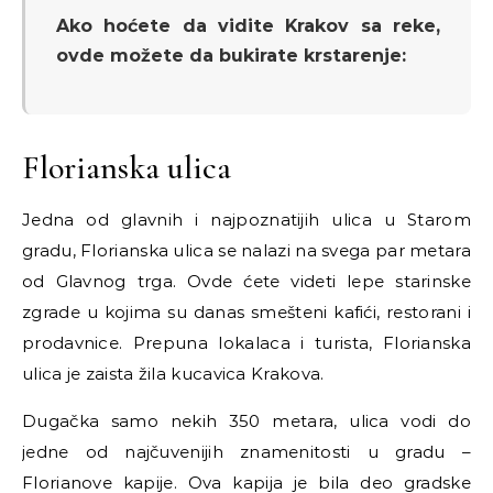
Ako hoćete da vidite Krakov sa reke,
ovde možete da bukirate krstarenje:
Florianska ulica
Jedna od glavnih i najpoznatijih ulica u Starom
gradu, Florianska ulica se nalazi na svega par metara
od Glavnog trga. Ovde ćete videti lepe starinske
zgrade u kojima su danas smešteni kafići, restorani i
prodavnice. Prepuna lokalaca i turista, Florianska
ulica je zaista žila kucavica Krakova.
Dugačka samo nekih 350 metara, ulica vodi do
jedne od najčuvenijih znamenitosti u gradu
–
Florianove kapije. Ova kapija je bila deo gradske