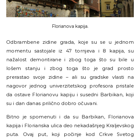
Florianova kapija.
Odbrambene zidine grada, koje su se u jednom
momentu sastojale iz 47 tornjeva i 8 kapija, su
nažalost demontirane i zbog toga što su bile u
lošem stanju i zbog toga što je grad prosto
prerastao svoje zidine
–
ali su gradske vlasti na
nagovor jednog univerzitetskog profesora pristale
da ostave Florianovu kapiju i susedni Barbikan, koji
su i dan danas prilično dobro očuvani.
Bitno je spomenuti i da su Barbikan, Florianova
kapija i Florianska ulica deo nekadašnjeg Kraljevskog
puta. Ovaj put, koji počinje kod Crkve Svetog