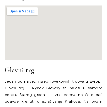
Glavni trg
Jedan od najvećih srednjovekovnih trgova u Evropi,
Glavni trg ili Rynek Główny se nalazi u samom
centru Starog grada
–
i vrlo verovatno ćete baš
odavde krenuti u istraživanje Krakova. Na ovom