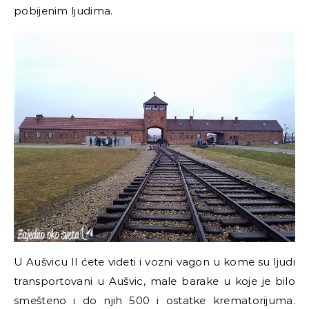
pobijenim ljudima.
U Aušvicu II ćete videti i vozni vagon u kome su ljudi
transportovani u Aušvic, male barake u koje je bilo
smešteno i do njih 500 i ostatke krematorijuma.