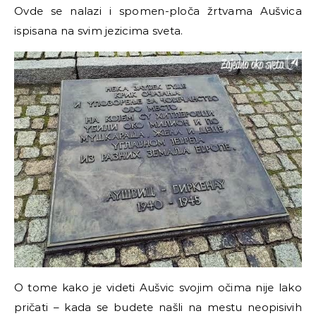
Ovde se nalazi i spomen-ploča žrtvama Aušvica
ispisana na svim jezicima sveta.
O tome kako je videti Aušvic svojim očima nije lako
pričati
–
kada se budete našli na mestu neopisivih