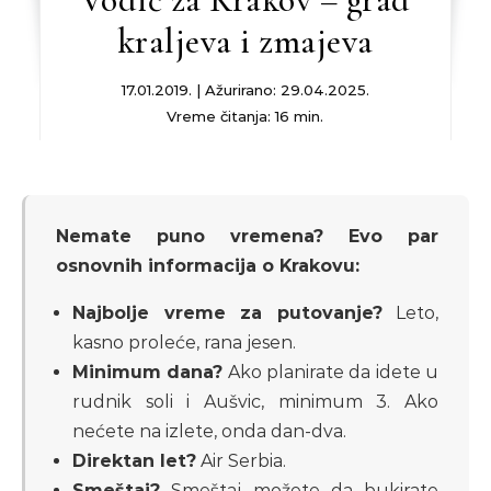
kraljeva i zmajeva
17.01.2019. | Ažurirano: 29.04.2025.
Vreme čitanja: 16 min.
Nemate puno vremena? Evo par
osnovnih informacija o Krakovu:
Najbolje vreme za putovanje?
Leto,
kasno proleće, rana jesen.
Minimum dana?
Ako planirate da idete u
rudnik soli i Aušvic, minimum 3. Ako
nećete na izlete, onda dan-dva.
Direktan let?
Air Serbia.
Smeštaj?
Smeštaj možete da bukirate