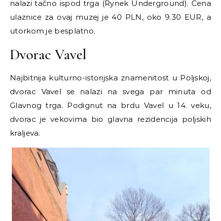
nalazi tačno ispod trga (Rynek Underground). Cena
ulaznice za ovaj muzej je 40 PLN, oko 9.30 EUR, a
utorkom je besplatno.
Dvorac Vavel
Najbitnija kulturno-istorijska znamenitost u Poljskoj,
dvorac Vavel se nalazi na svega par minuta od
Glavnog trga. Podignut na brdu Vavel u 14. veku,
dvorac je vekovima bio glavna rezidencija poljskih
kraljeva.