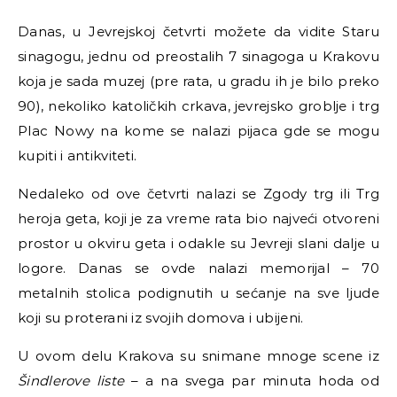
Danas, u Jevrejskoj četvrti možete da vidite Staru
sinagogu, jednu od preostalih 7 sinagoga u Krakovu
koja je sada muzej (pre rata, u gradu ih je bilo preko
90), nekoliko katoličkih crkava, jevrejsko groblje i trg
Plac Nowy na kome se nalazi pijaca gde se mogu
kupiti i antikviteti.
Nedaleko od ove četvrti nalazi se Zgody trg ili Trg
heroja geta, koji je za vreme rata bio najveći otvoreni
prostor u okviru geta i odakle su Jevreji slani dalje u
logore. Danas se ovde nalazi memorijal
–
70
metalnih stolica podignutih u sećanje na sve ljude
koji su proterani iz svojih domova i ubijeni.
U ovom delu Krakova su snimane mnoge scene iz
Šindlerove liste
–
a na svega par minuta hoda od