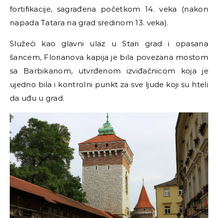
fortifikacije, sagrađena početkom 14. veka (nakon
napada Tatara na grad sredinom 13. veka).
Služeći kao glavni ulaz u Stari grad i opasana
šancem, Florianova kapija je bila povezana mostom
sa Barbikanom, utvrđenom izviđačnicom koja je
ujedno bila i kontrolni punkt za sve ljude koji su hteli
da uđu u grad.