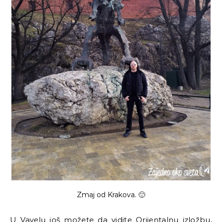
Zmaj od Krakova. 🙂
U Vavelu još možete da vidite Orijentalnu izložbu,