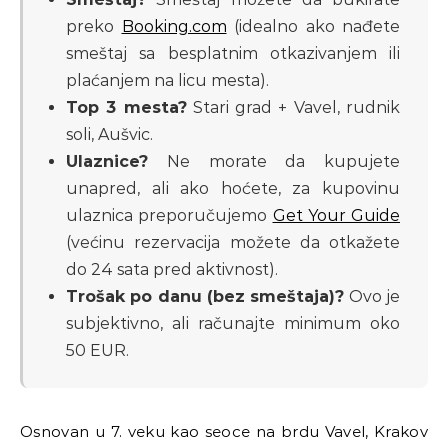
preko
Booking.com
(idealno ako nađete
smeštaj sa besplatnim otkazivanjem ili
plaćanjem na licu mesta).
Top 3 mesta?
Stari grad + Vavel, rudnik
soli, Aušvic.
Ulaznice?
Ne morate da kupujete
unapred, ali ako hoćete, za kupovinu
ulaznica preporučujemo
Get Your Guide
(većinu rezervacija možete da otkažete
do 24 sata pred aktivnost).
Trošak po danu (bez smeštaja)?
Ovo je
subjektivno, ali računajte minimum oko
50 EUR.
Osnovan u 7. veku kao seoce na brdu Vavel, Krakov