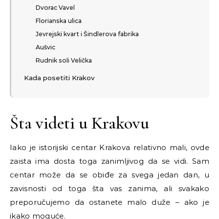
Dvorac Vavel
Florianska ulica
Jevrejski kvart i Šindlerova fabrika
Aušvic
Rudnik soli Velička
Kada posetiti Krakov
Šta videti u Krakovu
Iako je istorijski centar Krakova relativno mali, ovde
zaista ima dosta toga zanimljivog da se vidi. Sam
centar može da se obiđe za svega jedan dan, u
zavisnosti od toga šta vas zanima, ali svakako
preporučujemo da ostanete malo duže – ako je
ikako moguće.