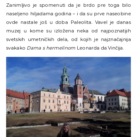
Zanimljivo je spomenuti da je brdo pre toga bilo
naseljeno hiljadama godina
–
i da su prve naseobine
ovde nastale još u doba Paleolita. Vavel je danas
muzej u kome su izložena neka od najpoznatijih
svetskih umetničkih dela, od kojih je najznačajnija
svakako
Dama s hermelinom
Leonarda da Vinčija.