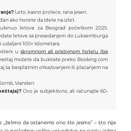
vanje?
Leto, kasno proleće, rana jesen.
edan ako hoćete da idete na izlet.
 ukinuo letove za Beograd početkom 2025.
gledate letove sa presedanjem do Luksemburga
i udaljeni 100+ kilometara.
ešteni u
skromnom ali pristojnom hotelu Ibis
Smeštaj možete da bukirate preko Booking.com
aj sa besplatnim otkazivanjem ili plaćanjem na
Korniš, Vianden
eštaja)?
Ovo je subjektivno, ali računajte 60-
 „želimo da ostanemo ono što jesmo
”
– što nije
a je poslednje veliko vojvodstvo na svetu jedna