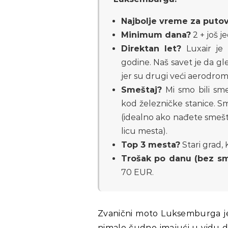
Najbolje vreme za puto
Minimum dana?
2 + još j
Direktan let?
Luxair je
godine. Naš savet je da 
jer su drugi veći aerodrom
Smeštaj?
Mi smo bili sm
kod železničke stanice. 
(idealno ako nađete smešt
licu mesta).
Top 3 mesta?
Stari grad, 
Trošak po danu (bez sm
70 EUR.
Zvanični moto Luksemburga je
nimalo čudno imajući u vidu d