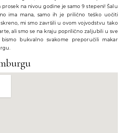
 a prosek na nivou godine je samo 9 stepeni! Šalu
o ima mana, samo ih je prilično teško uočiti
 Iskreno, mi smo završili u ovom vojvodstvu tako
arte, ali smo se na kraju poprilično zaljubili u sve
a bismo bukvalno svakome preporučili makar
urgu.
emburgu