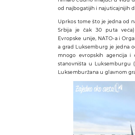
od najbogatijih i najuticajnijih 
Uprkos tome što je jedna od n
Srbija je čak 30 puta veća
Evropske unije, NATO-a i Orga
a grad Luksemburg je jedna od 
mnogo evropskih agencija i 
stanovništa u Luksemburgu (pr
Luksemburžana u glavnom gr