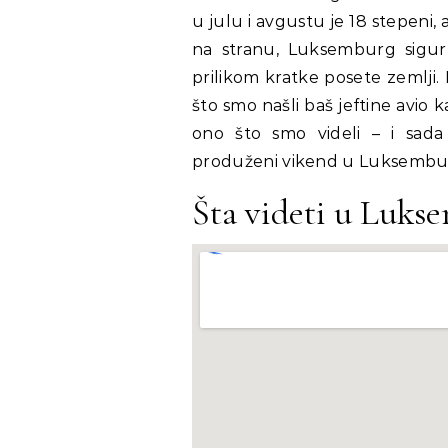
u julu i avgustu je 18 stepeni,
na stranu, Luksemburg sigurn
prilikom kratke posete zemlji.
što smo našli baš jeftine avio k
ono što smo videli – i sad
produženi vikend u Luksemb
Šta videti u Luks