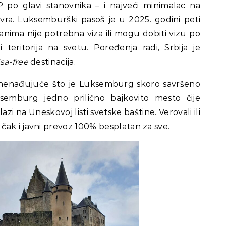
 po glavi stanovnika – i najveći minimalac na
vra. Luksemburški pasoš je u 2025. godini peti
nima nije potrebna viza ili mogu dobiti vizu po
teritorija na svetu. Poređenja radi, Srbija je
isa-free
destinacija.
iznenađujuće što je Luksemburg skoro savršeno
emburg jedno prilično bajkovito mesto čije
zi na Uneskovoj listi svetske baštine. Verovali ili
ak i javni prevoz 100% besplatan za sve.