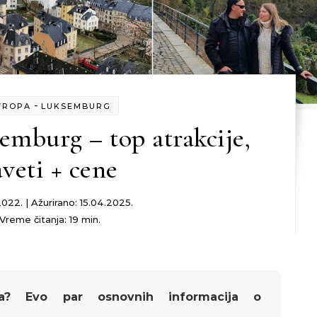
-
VROPA
LUKSEMBURG
emburg – top atrakcije,
aveti + cene
022. | Ažurirano: 15.04.2025.
Vreme čitanja: 19 min.
? Evo par osnovnih informacija o