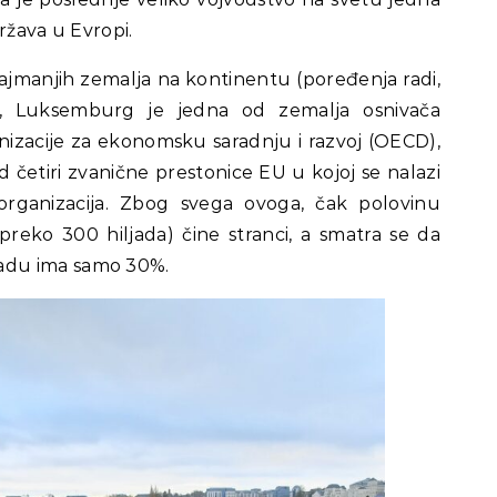
država u Evropi.
ajmanjih zemalja na kontinentu (poređenja radi,
), Luksemburg je jedna od zemalja osnivača
nizacije za ekonomsku saradnju i razvoj (OECD),
četiri zvanične prestonice EU u kojoj se nalazi
organizacija. Zbog svega ovoga, čak polovinu
eko 300 hiljada) čine stranci, a smatra se da
adu ima samo 30%.