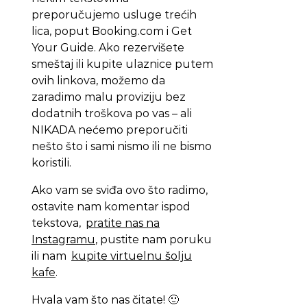
preporučujemo usluge trećih
lica, poput Booking.com i Get
Your Guide. Ako rezervišete
smeštaj ili kupite ulaznice putem
ovih linkova, možemo da
zaradimo malu proviziju bez
dodatnih troškova po vas – ali
NIKADA nećemo preporučiti
nešto što i sami nismo ili ne bismo
koristili.
Ako vam se sviđa ovo što radimo,
ostavite nam komentar ispod
tekstova,
pratite nas na
Instagramu
, pustite nam poruku
ili nam
kupite virtuelnu šolju
kafe
.
Hvala vam što nas čitate! 🙂