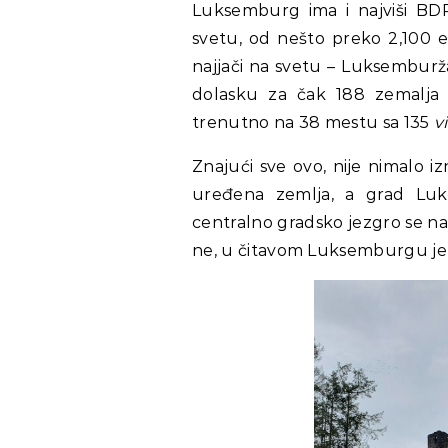
Luksemburg ima i najviši BDP
svetu, od nešto preko 2,100 e
najjači na svetu – Luksemburža
dolasku za čak 188 zemalja i 
trenutno na 38 mestu sa 135
v
Znajući sve ovo, nije nimalo 
uređena zemlja, a grad Luks
centralno gradsko jezgro se nala
ne, u čitavom Luksemburgu je č