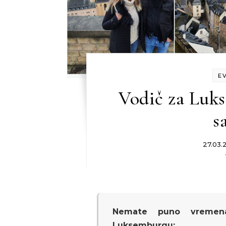
E
Vodič za Luks
s
27.03.2
Nemate puno vremena
Luksemburgu: