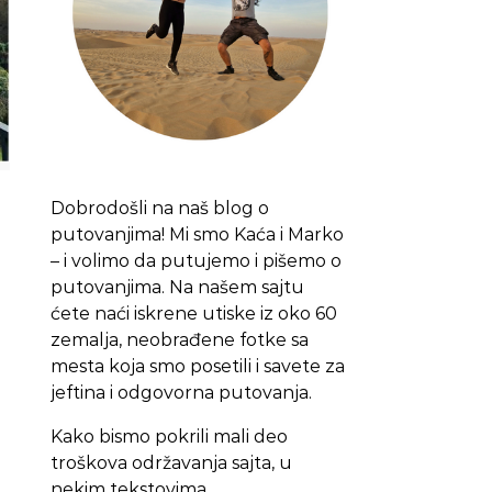
Dobrodošli na naš blog o
putovanjima! Mi smo Kaća i Marko
– i volimo da putujemo i pišemo o
putovanjima. Na našem sajtu
ćete naći iskrene utiske iz oko 60
zemalja, neobrađene fotke sa
mesta koja smo posetili i savete za
jeftina i odgovorna putovanja.
Kako bismo pokrili mali deo
troškova održavanja sajta, u
nekim tekstovima