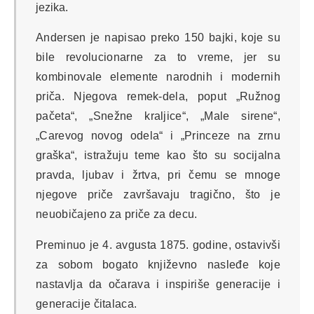
jezika.
Andersen je napisao preko 150 bajki, koje su
bile revolucionarne za to vreme, jer su
kombinovale elemente narodnih i modernih
priča. Njegova remek-dela, poput „Ružnog
pačeta“, „Snežne kraljice“, „Male sirene“,
„Carevog novog odela“ i „Princeze na zrnu
graška“, istražuju teme kao što su socijalna
pravda, ljubav i žrtva, pri čemu se mnoge
njegove priče završavaju tragično, što je
neuobičajeno za priče za decu.
Preminuo je 4. avgusta 1875. godine, ostavivši
za sobom bogato književno nasleđe koje
nastavlja da očarava i inspiriše generacije i
generacije čitalaca.