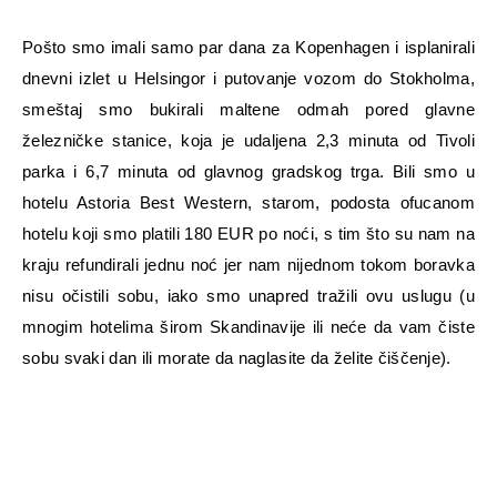
Pošto smo imali samo par dana za Kopenhagen i isplanirali
dnevni izlet u Helsingor i putovanje vozom do Stokholma,
smeštaj smo bukirali maltene odmah pored glavne
železničke stanice, koja je udaljena 2,3 minuta od Tivoli
parka i 6,7 minuta od glavnog gradskog trga. Bili smo u
hotelu Astoria Best Western, starom, podosta ofucanom
hotelu koji smo platili 180 EUR po noći, s tim što su nam na
kraju refundirali jednu noć jer nam nijednom tokom boravka
nisu očistili sobu, iako smo unapred tražili ovu uslugu (u
mnogim hotelima širom Skandinavije ili neće da vam čiste
sobu svaki dan ili morate da naglasite da želite čiščenje).