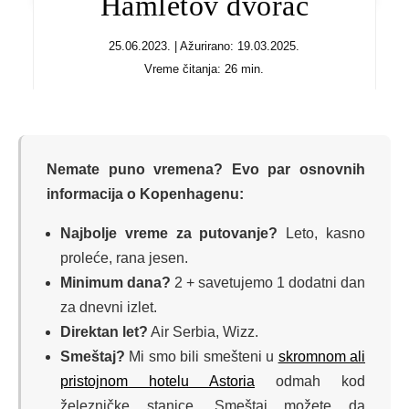
Hamletov dvorac
25.06.2023. | Ažurirano: 19.03.2025.
Vreme čitanja: 26 min.
Nemate puno vremena? Evo par osnovnih
informacija o Kopenhagenu:
Najbolje vreme za putovanje?
Leto, kasno
proleće, rana jesen.
Minimum dana?
2 + savetujemo 1 dodatni dan
za dnevni izlet.
Direktan let?
Air Serbia, Wizz.
Smeštaj?
Mi smo bili smešteni u
skromnom ali
pristojnom hotelu Astoria
odmah kod
železničke stanice. Smeštaj možete da