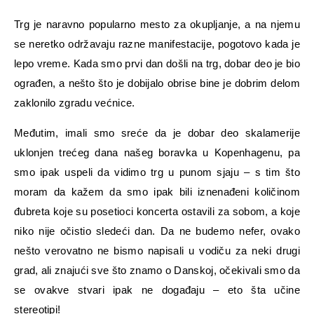
Trg je naravno popularno mesto za okupljanje, a na njemu
se neretko održavaju razne manifestacije, pogotovo kada je
lepo vreme. Kada smo prvi dan došli na trg, dobar deo je bio
ograđen, a nešto što je dobijalo obrise bine je dobrim delom
zaklonilo zgradu većnice.
Međutim, imali smo sreće da je dobar deo skalamerije
uklonjen trećeg dana našeg boravka u Kopenhagenu, pa
smo ipak uspeli da vidimo trg u punom sjaju – s tim što
moram da kažem da smo ipak bili iznenađeni količinom
đubreta koje su posetioci koncerta ostavili za sobom, a koje
niko nije očistio sledeći dan. Da ne budemo nefer, ovako
nešto verovatno ne bismo napisali u vodiču za neki drugi
grad, ali znajući sve što znamo o Danskoj, očekivali smo da
se ovakve stvari ipak ne događaju – eto šta učine
stereotipi!