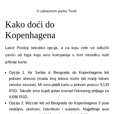
U zabavnom parku Tivoli.
Kako doći do
Kopenhagena
Lako! Postoji nekoliko opcija, a za koju ćete se odlučiti
zavisi od toga koja avio kompanija u tom trenutku nudi
jeftinije karte.
Opcija 1. Air Serbia iz Beograda do Kopenhagena leti
jednom dnevno (mada broj letova može biti manji tokom
zimske sezone). Mi smo platili kartu u jednom pravcu 9,139
RSD. Takođe smo kupili jedan komad čekiranog prtljaga za
4,696 RSD.
Opcija 2. Wizzair leti od Beograda do Kopenhagena 3 puta
nedeljno, utorkom, četvrtkom i subotom. Najjeftinije avio