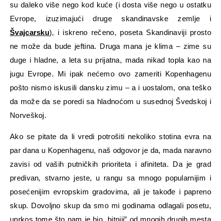
su daleko više nego kod kuće (i dosta više nego u ostatku
Evrope, izuzimajući druge skandinavske zemlje i
Švajcarsku
), i iskreno rečeno, poseta Skandinaviji prosto
ne može da bude jeftina. Druga mana je klima – zime su
duge i hladne, a leta su prijatna, mada nikad topla kao na
jugu Evrope. Mi ipak nećemo ovo zameriti Kopenhagenu
pošto nismo iskusili dansku zimu – a i uostalom, ona teško
da može da se poredi sa hladnoćom u susednoj Švedskoj i
Norveškoj.
Ako se pitate da li vredi potrošiti nekoliko stotina evra na
par dana u Kopenhagenu, naš odgovor je da, mada naravno
zavisi od vaših putničkih prioriteta i afiniteta. Da je grad
predivan, stvarno jeste, u rangu sa mnogo popularnijim i
posećenijim evropskim gradovima, ali je takođe i papreno
skup. Dovoljno skup da smo mi godinama odlagali posetu,
uprkos tome što nam je bio „bitniji” od mnogih drugih mesta