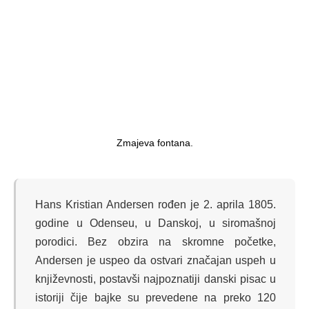
Zmajeva fontana.
Hans Kristian Andersen rođen je 2. aprila 1805.
godine u Odenseu, u Danskoj, u siromašnoj
porodici. Bez obzira na skromne početke,
Andersen je uspeo da ostvari značajan uspeh u
književnosti, postavši najpoznatiji danski pisac u
istoriji čije bajke su prevedene na preko 120