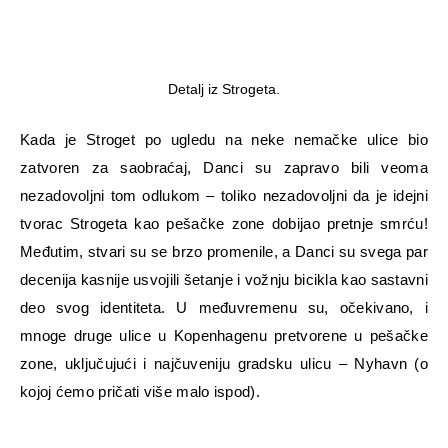
Detalj iz Strogeta.
Kada je Stroget po ugledu na neke nemačke ulice bio
zatvoren za saobraćaj, Danci su zapravo bili veoma
nezadovoljni tom odlukom – toliko nezadovoljni da je idejni
tvorac Strogeta kao pešačke zone dobijao pretnje smrću!
Međutim, stvari su se brzo promenile, a Danci su svega par
decenija kasnije usvojili šetanje i vožnju bicikla kao sastavni
deo svog identiteta. U međuvremenu su, očekivano, i
mnoge druge ulice u Kopenhagenu pretvorene u pešačke
zone, uključujući i najčuveniju gradsku ulicu – Nyhavn (o
kojoj ćemo pričati više malo ispod).