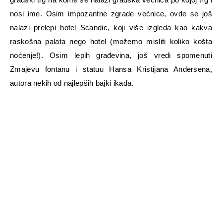
nosi ime. Osim impozantne zgrade većnice, ovde se još
nalazi prelepi hotel Scandic, koji više izgleda kao kakva
raskošna palata nego hotel (možemo misliti koliko košta
noćenje!). Osim lepih građevina, još vredi spomenuti
Zmajevu fontanu i statuu Hansa Kristijana Andersena,
autora nekih od najlepših bajki ikada.