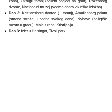
zona), Okrugli toranj (odlični pogledi na grad), Rozenborg
dvorac, Nacionalni muzej (veoma dobra vikinška izložba).
Dan 2:
Kristiansborg dvorac (+ toranj), Amalienborg palata
(smena straže u podne svakog dana), Nyhavn (najlepše
mesto u gradu), Mala sirena, Kristijanija.
Dan 3:
Izlet u Helsingor, Tivoli park.