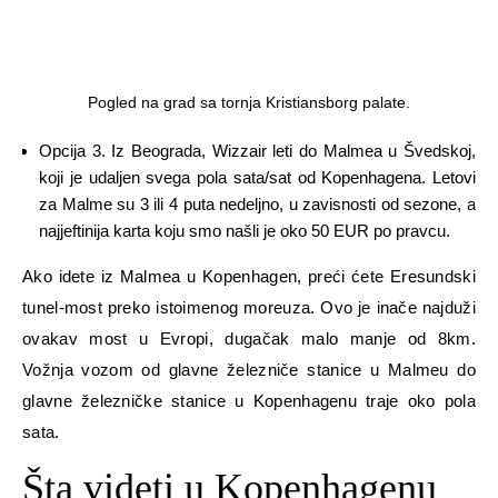
Pogled na grad sa tornja Kristiansborg palate.
Opcija 3. Iz Beograda, Wizzair leti do Malmea u Švedskoj,
koji je udaljen svega pola sata/sat od Kopenhagena. Letovi
za Malme su 3 ili 4 puta nedeljno, u zavisnosti od sezone, a
najjeftinija karta koju smo našli je oko 50 EUR po pravcu.
Ako idete iz Malmea u Kopenhagen, preći ćete Eresundski
tunel-most preko istoimenog moreuza. Ovo je inače najduži
ovakav most u Evropi, dugačak malo manje od 8km.
Vožnja vozom od glavne železniče stanice u Malmeu do
glavne železničke stanice u Kopenhagenu traje oko pola
sata.
Šta videti u Kopenhagenu