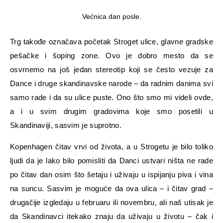
Većnica dan posle.
Trg takođe označava početak Stroget ulice, glavne gradske
pešačke i šoping zone. Ovo je dobro mesto da se
osvrnemo na još jedan stereotip koji se često vezuje za
Dance i druge skandinavske narode – da radnim danima svi
samo rade i da su ulice puste. Ono što smo mi videli ovde,
a i u svim drugim gradovima koje smo posetili u
Skandinaviji, sasvim je suprotno.
Kopenhagen čitav vrvi od života, a u Strogetu je bilo toliko
ljudi da je lako bilo pomisliti da Danci ustvari ništa ne rade
po čitav dan osim što šetaju i uživaju u ispijanju piva i vina
na suncu. Sasvim je moguće da ova ulica – i čitav grad –
drugačije izgledaju u februaru ili novembru, ali naš utisak je
da Skandinavci itekako znaju da uživaju u životu – čak i