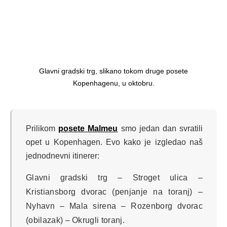
Glavni gradski trg, slikano tokom druge posete
Kopenhagenu, u oktobru.
Prilikom
posete Malmeu
smo jedan dan svratili
opet u Kopenhagen. Evo kako je izgledao naš
jednodnevni itinerer:
Glavni gradski trg – Stroget ulica –
Kristiansborg dvorac (penjanje na toranj) –
Nyhavn – Mala sirena – Rozenborg dvorac
(obilazak) – Okrugli toranj.