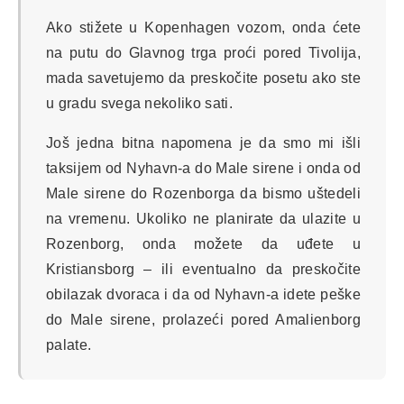
Ako stižete u Kopenhagen vozom, onda ćete
na putu do Glavnog trga proći pored Tivolija,
mada savetujemo da preskočite posetu ako ste
u gradu svega nekoliko sati.
Još jedna bitna napomena je da smo mi išli
taksijem od Nyhavn-a do Male sirene i onda od
Male sirene do Rozenborga da bismo uštedeli
na vremenu. Ukoliko ne planirate da ulazite u
Rozenborg, onda možete da uđete u
Kristiansborg – ili eventualno da preskočite
obilazak dvoraca i da od Nyhavn-a idete peške
do Male sirene, prolazeći pored Amalienborg
palate.