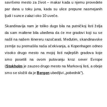
savršeno mesto za život – makar kada u njemu provedete
par dana u toku juna, kada su ulice prepune nasmejanih
ljudi i sunce zalazi oko 10 uveče.
Skandinavija nam je toliko dugo bila na putničkoj listi želja
da sam maltene bila ubeđena da će me gradovi koji su se
našli na našem itinereru razočarati. Međutim, skandinavske
zemlje su premašila naša očekivanja, a Kopenhagen odneo
visoko drugo mesto na mojoj listi najlepših gradova koje
smo posetili na ovom putovanju kroz sever Evrope
(
Stokholm
je zauzeo drugo mesto na Markovoj listi, a oboje
smo se složili da je
Bergen
ubedljivi „pobednik”).