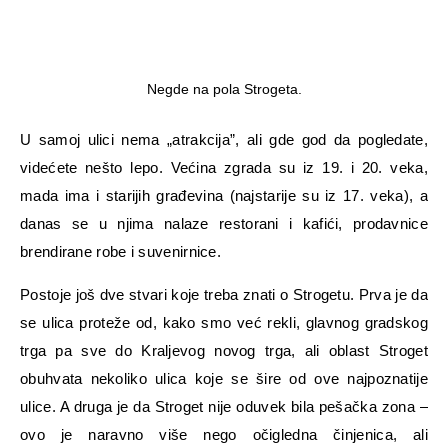
Negde na pola Strogeta.
U samoj ulici nema „atrakcija”, ali gde god da pogledate,
videćete nešto lepo. Većina zgrada su iz 19. i 20. veka,
mada ima i starijih građevina (najstarije su iz 17. veka), a
danas se u njima nalaze restorani i kafići, prodavnice
brendirane robe i suvenirnice.
Postoje još dve stvari koje treba znati o Strogetu. Prva je da
se ulica proteže od, kako smo već rekli, glavnog gradskog
trga pa sve do Kraljevog novog trga, ali oblast Stroget
obuhvata nekoliko ulica koje se šire od ove najpoznatije
ulice. A druga je da Stroget nije oduvek bila pešačka zona –
ovo je naravno više nego očigledna činjenica, ali