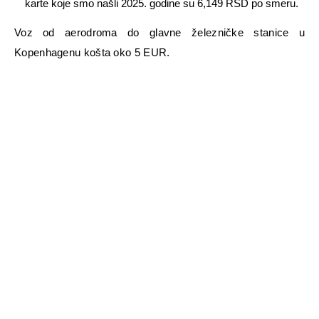
karte koje smo našli 2025. godine su 6,149 RSD po smeru.
Voz od aerodroma do glavne železničke stanice u
Kopenhagenu košta oko 5 EUR.