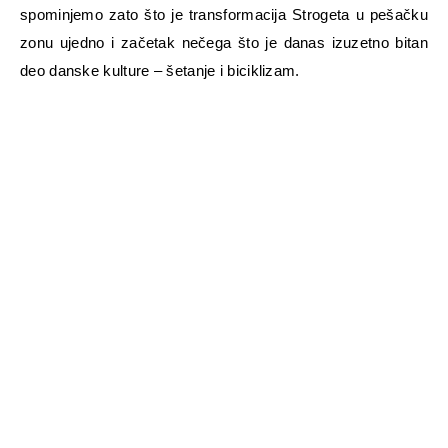
spominjemo zato što je transformacija Strogeta u pešačku
zonu ujedno i začetak nečega što je danas izuzetno bitan
deo danske kulture – šetanje i biciklizam.