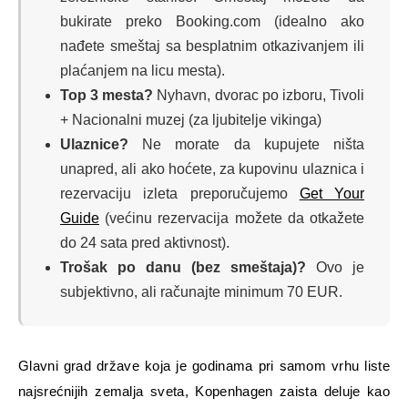
bukirate preko Booking.com (idealno ako
nađete smeštaj sa besplatnim otkazivanjem ili
plaćanjem na licu mesta).
Top 3 mesta?
Nyhavn, dvorac po izboru, Tivoli
+ Nacionalni muzej (za ljubitelje vikinga)
Ulaznice?
Ne morate da kupujete ništa
unapred, ali ako hoćete, za kupovinu ulaznica i
rezervaciju izleta preporučujemo
Get Your
Guide
(većinu rezervacija možete da otkažete
do 24 sata pred aktivnost).
Trošak po danu (bez smeštaja)?
Ovo je
subjektivno, ali računajte minimum 70 EUR.
Glavni grad države koja je godinama pri samom vrhu liste
najsrećnijih zemalja sveta, Kopenhagen zaista deluje kao