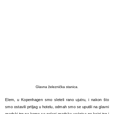
Glavna železnička stanica.
Elem, u Kopenhagen smo sleteli rano ujutru, i nakon što
smo ostavili prtljag u hotelu, odmah smo se uputili na glavni
gradski trg na kome se nalazi gradska većnica po kojoj trg i