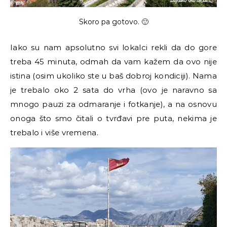
Skoro pa gotovo. 🙂
Iako su nam apsolutno svi lokalci rekli da do gore
treba 45 minuta, odmah da vam kažem da ovo nije
istina (osim ukoliko ste u baš dobroj kondiciji). Nama
je trebalo oko 2 sata do vrha (ovo je naravno sa
mnogo pauzi za odmaranje i fotkanje), a na osnovu
onoga što smo čitali o tvrđavi pre puta, nekima je
trebalo i više vremena.