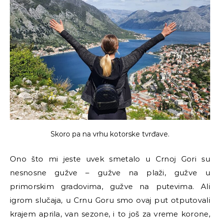
Skoro pa na vrhu kotorske tvrđave.
Ono što mi jeste uvek smetalo u Crnoj Gori su
nesnosne gužve – gužve na plaži, gužve u
primorskim gradovima, gužve na putevima. Ali
igrom slučaja, u Crnu Goru smo ovaj put otputovali
krajem aprila, van sezone, i to još za vreme korone,