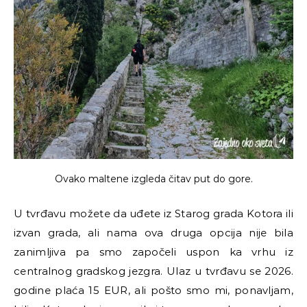
Ovako maltene izgleda čitav put do gore.
U tvrđavu možete da uđete iz Starog grada Kotora ili
izvan grada, ali nama ova druga opcija nije bila
zanimljiva pa smo započeli uspon ka vrhu iz
centralnog gradskog jezgra. Ulaz u tvrđavu se 2026.
godine plaća 15 EUR, ali pošto smo mi, ponavljam,