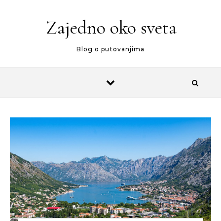
Skip to content
Zajedno oko sveta
Blog o putovanjima