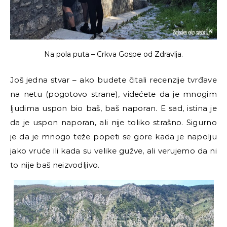
Na pola puta
–
Crkva Gospe od Zdravlja.
Još jedna stvar – ako budete čitali recenzije tvrđave
na netu (pogotovo strane), videćete da je mnogim
ljudima uspon bio baš, baš naporan. E sad, istina je
da je uspon naporan, ali nije toliko strašno. Sigurno
je da je mnogo teže popeti se gore kada je napolju
jako vruće ili kada su velike gužve, ali verujemo da ni
to nije baš neizvodljivo.