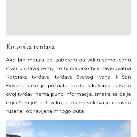
Kotorska tvrđava
Ako bih morala da izaberem da vidim samo jednu
stvar u čitavoj zemlji, to bi svakako bila neverovatna
Kotorska tvrđava, tvrđava Svetog Ivana ili San
Đovani, kako je poznata među lokalcima. Iako o
ovoj tvrđavi nema puno informacija, smatra se da je
izgrađena još u 9. veku, a tokom vekova je naravno
rušena i obnavljana mnogo puta.