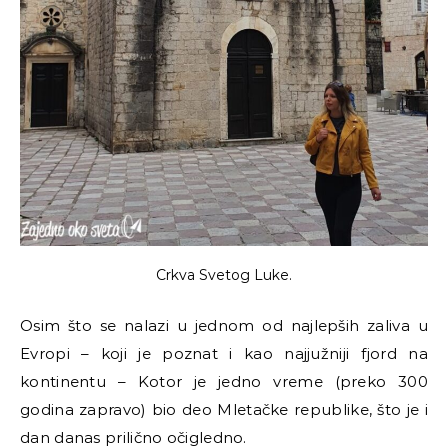
Crkva Svetog Luke.
Osim što se nalazi u jednom od najlepših zaliva u
Evropi – koji je poznat i kao najjužniji fjord na
kontinentu – Kotor je jedno vreme (preko 300
godina zapravo) bio deo Mletačke republike, što je i
dan danas prilično očigledno.