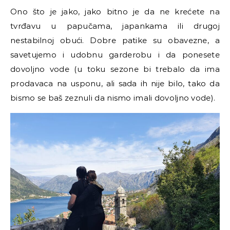
Ono što je jako, jako bitno je da ne krećete na
tvrđavu u papučama, japankama ili drugoj
nestabilnoj obući. Dobre patike su obavezne, a
savetujemo i udobnu garderobu i da ponesete
dovoljno vode (u toku sezone bi trebalo da ima
prodavaca na usponu, ali sada ih nije bilo, tako da
bismo se baš zeznuli da nismo imali dovoljno vode).