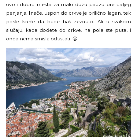
ovo i dobro mesta za malo dužu pauzu pre daljeg
penjanja. Inače, uspon do crkve je prilično lagan, tek
posle kreće da bude baš zeznuto. Ali u svakom
slučaju, kada dođete do crkve, na pola ste puta, i
onda nema smisla odustati. 🙂