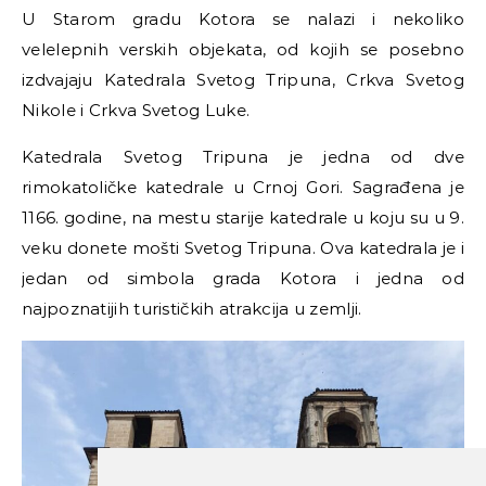
U Starom gradu Kotora se nalazi i nekoliko
velelepnih verskih objekata, od kojih se posebno
izdvajaju Katedrala Svetog Tripuna, Crkva Svetog
Nikole i Crkva Svetog Luke.
Katedrala Svetog Tripuna je jedna od dve
rimokatoličke katedrale u Crnoj Gori. Sagrađena je
1166. godine, na mestu starije katedrale u koju su u 9.
veku donete mošti Svetog Tripuna. Ova katedrala je i
jedan od simbola grada Kotora i jedna od
najpoznatijih turističkih atrakcija u zemlji.