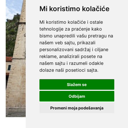
Mi koristimo kolačiće
Mi koristimo kolačiće i ostale
tehnologije za praćenje kako
bismo unapredili vašu pretragu na
našem veb sajtu, prikazali
personalizovani sadržaj i ciljane
reklame, analizirali posete na
našem sajtu i razumeli odakle
dolaze naši posetioci sajta.
Slažem se
Odbijam
Promeni moja podešavanja
Katedrala Svetog Tripuna.