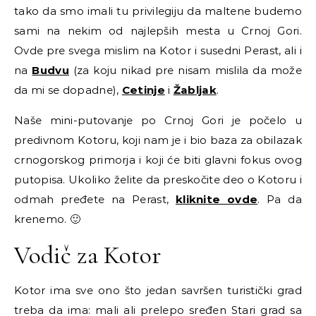
tako da smo imali tu privilegiju da maltene budemo
sami na nekim od najlepših mesta u Crnoj Gori.
Ovde pre svega mislim na Kotor i susedni Perast, ali i
na
Budvu
(za koju nikad pre nisam mislila da može
da mi se dopadne),
Cetinje
i
Žabljak
.
Naše mini-putovanje po Crnoj Gori je počelo u
predivnom Kotoru, koji nam je i bio baza za obilazak
crnogorskog primorja i koji će biti glavni fokus ovog
putopisa. Ukoliko želite da preskočite deo o Kotoru i
odmah pređete na Perast,
kliknite ovde
. Pa da
krenemo. 🙂
Vodič za Kotor
Kotor ima sve ono što jedan savršen turistički grad
treba da ima: mali ali prelepo sređen Stari grad sa