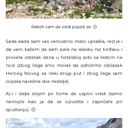
Rekoh vam da vredi popeti se. 🙂
Sada kada sam vas verovatno malo uplašila, red je i
da vam kažem da sam pala na silasku niz tvrđavu i
provela ostatak dana u hotelskoj sobi sa ledom na
nozi (zbog čega smo morali da odložimo obilazak
Herceg Novog za neki drugi put i zbog čega sam
ćopala naredne dve nedelje).
ALI i dalje stojim pri tome da uspon vredi (samo
nemojte kao ja da se opustite i zapričate pri
spuštanju). 🙂