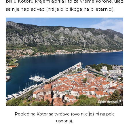
bili u Kotoru krajem aprila i to za vreme korone, ulaz
se nije naplaćivao (niti je bilo ikoga na biletarnici).
Pogled na Kotor sa tvrđave (ovo nije još ni na pola
uspona).