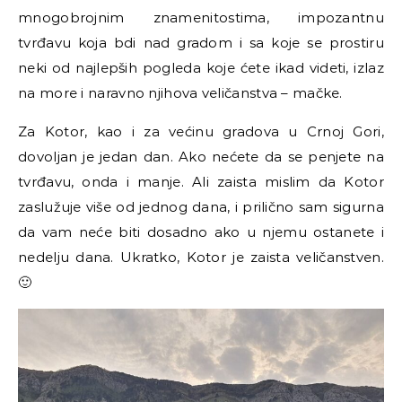
mnogobrojnim znamenitostima, impozantnu
tvrđavu koja bdi nad gradom i sa koje se prostiru
neki od najlepših pogleda koje ćete ikad videti, izlaz
na more i naravno njihova veličanstva – mačke.
Za Kotor, kao i za većinu gradova u Crnoj Gori,
dovoljan je jedan dan. Ako nećete da se penjete na
tvrđavu, onda i manje. Ali zaista mislim da Kotor
zaslužuje više od jednog dana, i prilično sam sigurna
da vam neće biti dosadno ako u njemu ostanete i
nedelju dana. Ukratko, Kotor je zaista veličanstven.
🙂