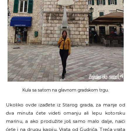
Kula sa satom na glavnom gradskom trgu.
Ukoliko ovde izađete iz Starog grada, za manje od
dva minuta ćete videti omanju ali lepu kotorsku
marinu, a ako produžite još samo malo dalje, naići
ćete i na drugu kapiju, Vrata od Gudrića. Treća vrata