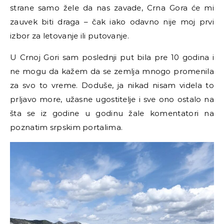
strane samo žele da nas zavade, Crna Gora će mi
zauvek biti draga – čak iako odavno nije moj prvi
izbor za letovanje ili putovanje.
U Crnoj Gori sam poslednji put bila pre 10 godina i
ne mogu da kažem da se zemlja mnogo promenila
za svo to vreme. Doduše, ja nikad nisam videla to
prljavo more, užasne ugostitelje i sve ono ostalo na
šta se iz godine u godinu žale komentatori na
poznatim srpskim portalima.