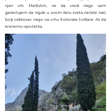
njen vrh. Međutim, ne da vredi nego vam
garantujem da nigde u ovom delu sveta nećete naći
bolji vidikovac nego na vrhu Kotorske tvrđave. Ali da
krenemo ispočetka.