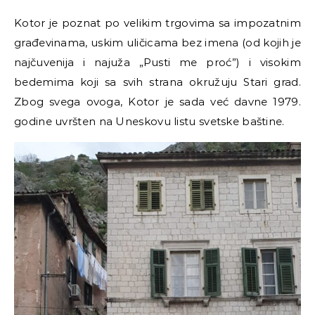
Kotor je poznat po velikim trgovima sa impozatnim
građevinama, uskim uličicama bez imena (od kojih je
najčuvenija i najuža „Pu­sti me proć”) i visokim
bedemima koji sa svih strana okružuju Stari grad.
Zbog svega ovoga, Kotor je sada već davne 1979.
godine uvršten na Uneskovu listu svetske baštine.