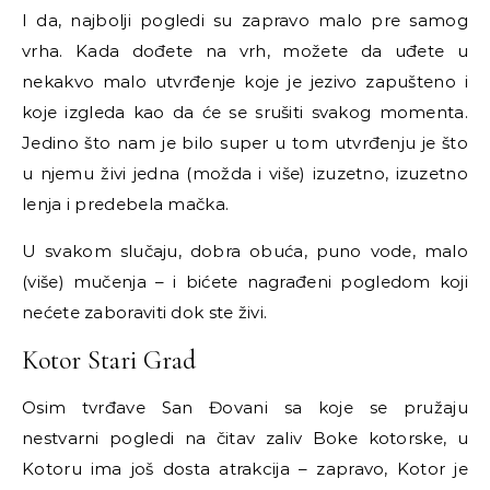
I da, najbolji pogledi su zapravo malo pre samog
vrha. Kada dođete na vrh, možete da uđete u
nekakvo malo utvrđenje koje je jezivo zapušteno i
koje izgleda kao da će se srušiti svakog momenta.
Jedino što nam je bilo super u tom utvrđenju je što
u njemu živi jedna (možda i više) izuzetno, izuzetno
lenja i predebela mačka.
U svakom slučaju, dobra obuća, puno vode, malo
(više) mučenja – i bićete nagrađeni pogledom koji
nećete zaboraviti dok ste živi.
Kotor Stari Grad
Osim tvrđave San Đovani sa koje se pružaju
nestvarni pogledi na čitav zaliv Boke kotorske, u
Kotoru ima još dosta atrakcija – zapravo, Kotor je