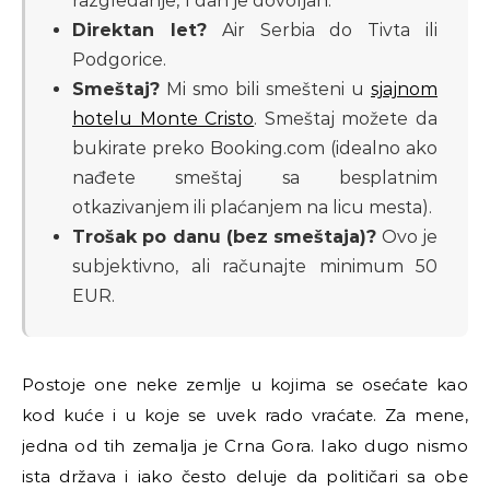
razgledanje, 1 dan je dovoljan.
Direktan let?
Air Serbia do Tivta ili
Podgorice.
Smeštaj?
Mi smo bili smešteni u
sjajnom
hotelu Monte Cristo
. Smeštaj možete da
bukirate preko Booking.com (idealno ako
nađete smeštaj sa besplatnim
otkazivanjem ili plaćanjem na licu mesta).
Trošak po danu (bez smeštaja)?
Ovo je
subjektivno, ali računajte minimum 50
EUR.
Postoje one neke zemlje u kojima se osećate kao
kod kuće i u koje se uvek rado vraćate. Za mene,
jedna od tih zemalja je Crna Gora. Iako dugo nismo
ista država i iako često deluje da političari sa obe