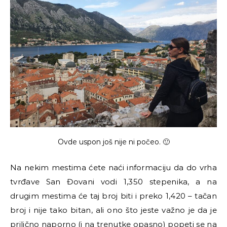
Ovde uspon još nije ni počeo. 🙂
Na nekim mestima ćete naći informaciju da do vrha
tvrđave San Đovani vodi 1,350 stepenika, a na
drugim mestima će taj broj biti i preko 1,420 – tačan
broj i nije tako bitan, ali ono što jeste važno je da je
prilično naporno (i na trenutke opasno) popeti se na