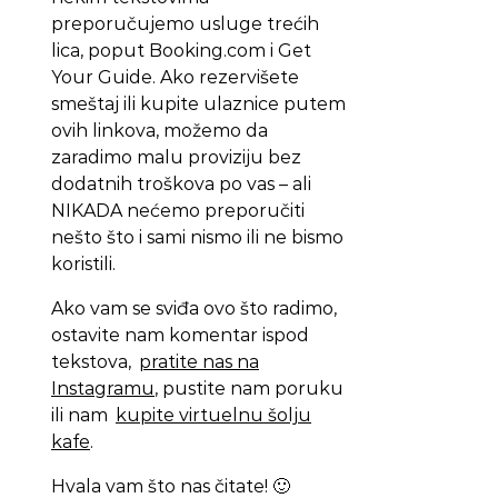
preporučujemo usluge trećih
lica, poput Booking.com i Get
Your Guide. Ako rezervišete
smeštaj ili kupite ulaznice putem
ovih linkova, možemo da
zaradimo malu proviziju bez
dodatnih troškova po vas – ali
NIKADA nećemo preporučiti
nešto što i sami nismo ili ne bismo
koristili.
Ako vam se sviđa ovo što radimo,
ostavite nam komentar ispod
tekstova,
pratite nas na
Instagramu
, pustite nam poruku
ili nam
kupite virtuelnu šolju
kafe
.
Hvala vam što nas čitate! 🙂