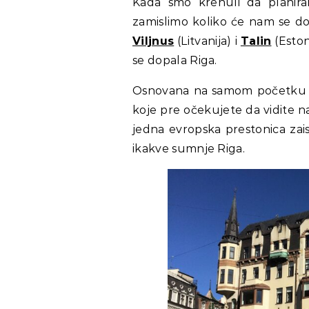
Kada smo krenuli da planira
zamislimo koliko će nam se dop
Viljnus
(Litvanija) i
Talin
(Eston
se dopala Riga.
Osnovana na samom početku 13.
koje pre očekujete da vidite 
jedna evropska prestonica zais
ikakve sumnje Riga.