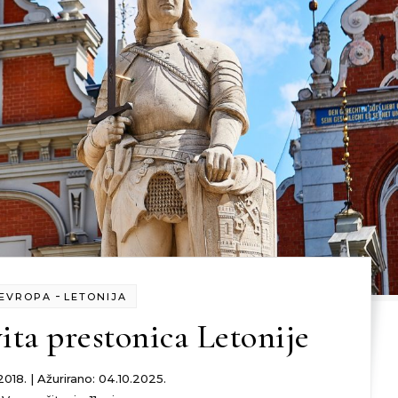
-
EVROPA
LETONIJA
ita prestonica Letonije
018. | Ažurirano: 04.10.2025.