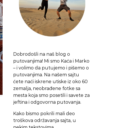
Dobrodošli na naš blog o
putovanjima! Mi smo Kaća i Marko
– i volimo da putujemo i pišemo o
putovanjima. Na našem sajtu
ćete naći iskrene utiske iz oko 60
zemalja, neobrađene fotke sa
mesta koja smo posetili i savete za
jeftina i odgovorna putovanja.
Kako bismo pokrili mali deo
troškova održavanja sajta, u
nekim tekstovima