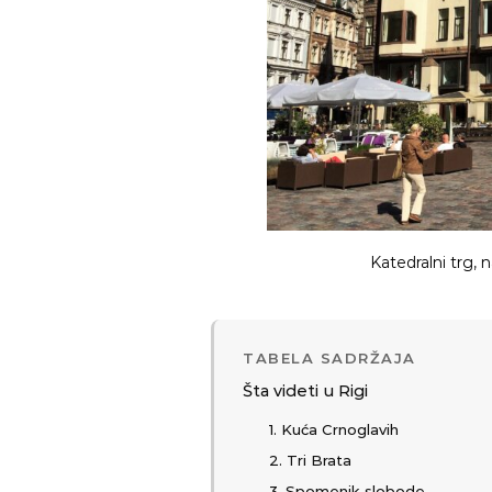
Katedralni trg, 
TABELA SADRŽAJA
Šta videti u Rigi
1. Kuća Crnoglavih
2. Tri Brata
3. Spomenik slobode