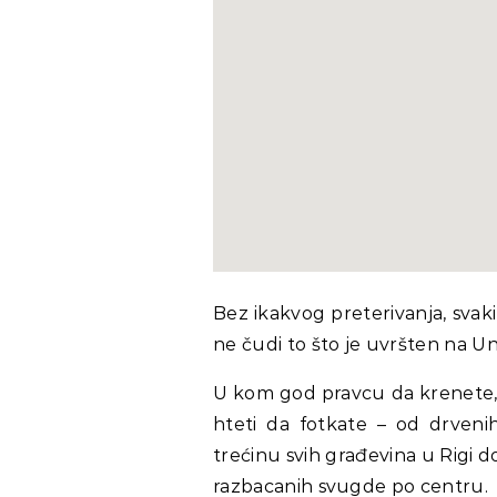
Bez ikakvog preterivanja, svak
ne čudi to što je uvršten na Un
U kom god pravcu da krenete, n
hteti da fotkate – od drveni
trećinu svih građevina u Rigi d
razbacanih svugde po centru.