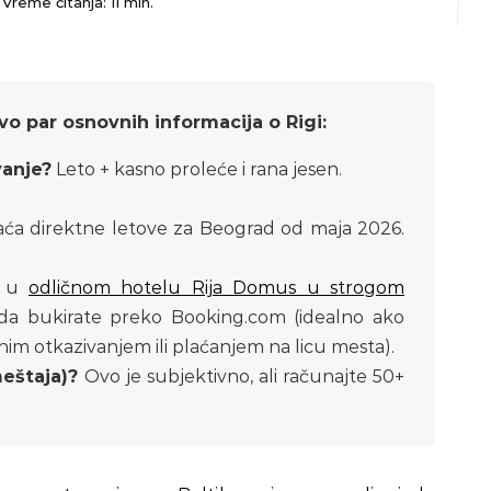
Vreme čitanja: 11 min.
 par osnovnih informacija o Rigi:
vanje?
Leto + kasno proleće i rana jesen.
raća direktne letove za Beograd od maja 2026.
i u
odličnom hotelu Rija Domus u strogom
da bukirate preko Booking.com (idealno ako
im otkazivanjem ili plaćanjem na licu mesta).
eštaja)?
Ovo je subjektivno, ali računajte 50+