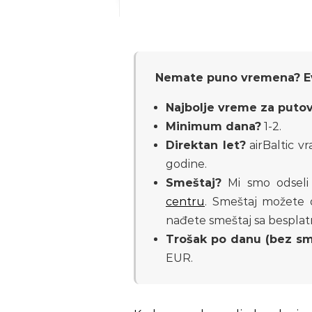
Nemate puno vremena? Evo
Najbolje vreme za puto
Minimum dana?
1-2.
Direktan let?
airBaltic v
godine.
Smeštaj?
Mi smo odsel
centru
. Smeštaj možete 
nađete smeštaj sa besplatn
Trošak po danu (bez sm
EUR.