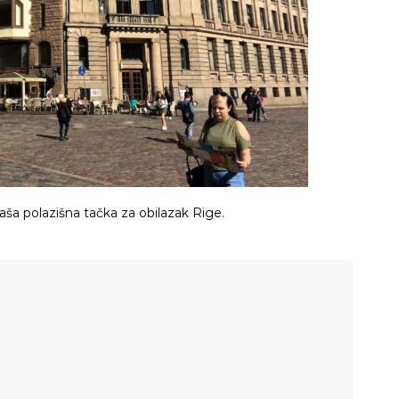
naša polazišna tačka za obilazak Rige.