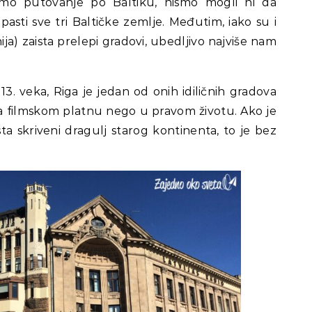
mo putovanje po Baltiku, nismo mogli ni da
asti sve tri Baltičke zemlje. Međutim, iako su i
ija) zaista prelepi gradovi, ubedljivo najviše nam
 veka, Riga je jedan od onih idiličnih gradova
na filmskom platnu nego u pravom životu. Ako je
ta skriveni dragulj starog kontinenta, to je bez