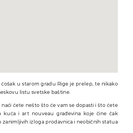
i ćošak u starom gradu Rige je prelep, te nikako
eskovu listu svetske baštine.
aći ćete nešto što će vam se dopasti i što ćete
h kuća i art nouveau građevina koje čine čak
o zanimljivih izloga prodavnica i neobičnih statua