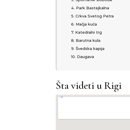
4. Park Bastejkalna
5. Crkva Svetog Petra
6. Mačja kuća
7. Katedralni trg
8. Barutna kula
9. Švedska kapija
10. Daugava
Šta videti u Rigi