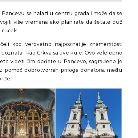
u Pančevu se nalazi u centru grada i može da se
odvojiti više vremena ako planirate da šetate duž
a ručak.
eli kod verovatno najpoznatije znamenitosti
 poznata i kao Crkva sa dve kule. Ovo velelepno
ćete videti čim dođete u Pančevo, sagrađeno je
z pomoć dobrotvornih priloga donatora, među
orđe.