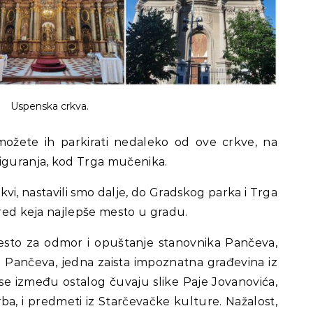
Uspenska crkva.
možete ih parkirati nedaleko od ove crkve, na
guranja, kod Trga mučenika.
vi, nastavili smo dalje, do Gradskog parka i Trga
ored keja najlepše mesto u gradu.
esto za odmor i opuštanje stanovnika Pančeva,
j Pančeva, jedna zaista impoznatna građevina iz
 se između ostalog čuvaju slike Paje Jovanovića,
a, i predmeti iz Starčevačke kulture. Nažalost,