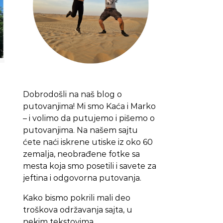
Dobrodošli na naš blog o
putovanjima! Mi smo Kaća i Marko
– i volimo da putujemo i pišemo o
putovanjima. Na našem sajtu
ćete naći iskrene utiske iz oko 60
zemalja, neobrađene fotke sa
mesta koja smo posetili i savete za
jeftina i odgovorna putovanja.
Kako bismo pokrili mali deo
troškova održavanja sajta, u
nekim tekstovima