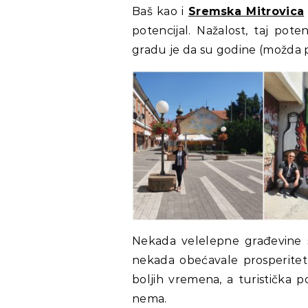
Baš kao i
Sremska Mitrovica
potencijal. Nažalost, taj pote
gradu je da su godine (možda p
Nekada velelepne građevine su
nekada obećavale prosperitet 
boljih vremena, a turistička p
nema.