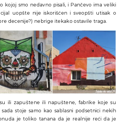
o kojoj smo nedavno pisali, i Pančevo ima veliki
ncijal uopšte nije iskorišćen i sveopšti utisak o
re decenije?) nebrige itekako ostavile traga.
 ili zapuštene ili napuštene, fabrike koje su
sada stoje samo kao sablasni podsetnici nekih
onuda je toliko tanana da je realnije reći da je