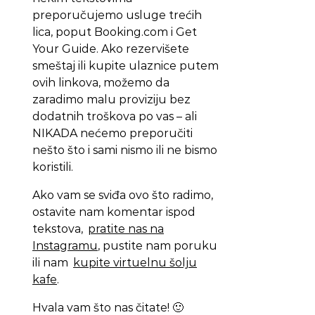
preporučujemo usluge trećih
lica, poput Booking.com i Get
Your Guide. Ako rezervišete
smeštaj ili kupite ulaznice putem
ovih linkova, možemo da
zaradimo malu proviziju bez
dodatnih troškova po vas – ali
NIKADA nećemo preporučiti
nešto što i sami nismo ili ne bismo
koristili.
Ako vam se sviđa ovo što radimo,
ostavite nam komentar ispod
tekstova,
pratite nas na
Instagramu
, pustite nam poruku
ili nam
kupite virtuelnu šolju
kafe
.
Hvala vam što nas čitate! 🙂