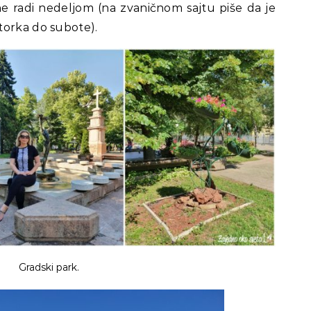
e radi nedeljom (na zvaničnom sajtu piše da je
torka do subote).
Gradski park.