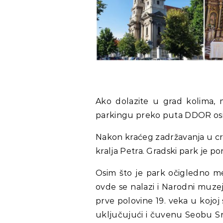
Ako dolazite u grad kolima, 
parkingu preko puta DDOR osi
Nakon kraćeg zadržavanja u crk
kralja Petra. Gradski park je p
Osim što je park očigledno m
ovde se nalazi i Narodni muze
prve polovine 19. veka u kojoj
uključujući i čuvenu Seobu Srb