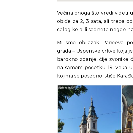
Većina onoga što vredi videti 
obiđe za 2, 3 sata, ali treba 
celog keja ili sednete negde n
Mi smo obilazak Pančeva poč
grada – Uspenske crkve koja je
barokno zdanje, čije zvonike 
na samom početku 19. veka u
kojima se posebno ističe Karađ