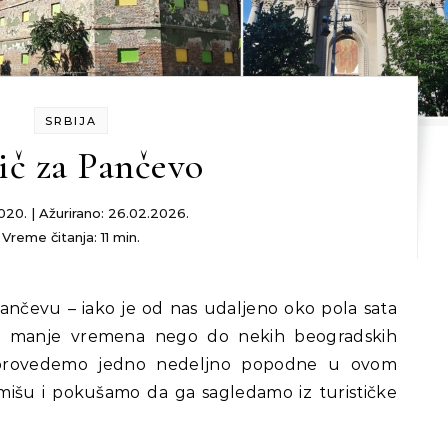
SRBIJA
ič za Pančevo
020. | Ažurirano: 26.02.2026.
Vreme čitanja: 11 min.
a manje vremena nego do nekih beogradskih
 provedemo jedno nedeljno popodne u ovom
išu i pokušamo da ga sagledamo iz turističke