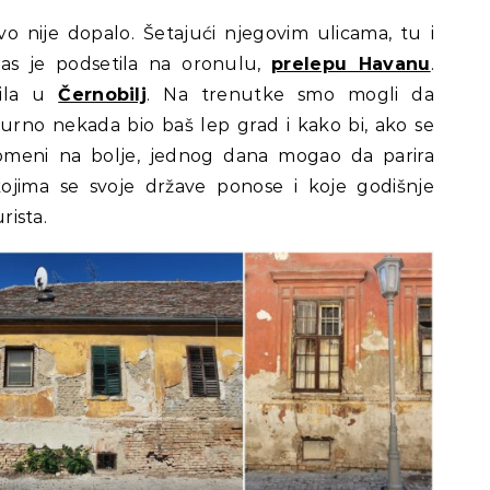
o nije dopalo. Šetajući njegovim ulicama, tu i
 nas je podsetila na oronulu,
prelepu Havanu
.
tila u
Černobilj
. Na trenutke smo mogli da
urno nekada bio baš lep grad i kako bi, ako se
romeni na bolje, jednog dana mogao da parira
ojima se svoje države ponose i koje godišnje
rista.