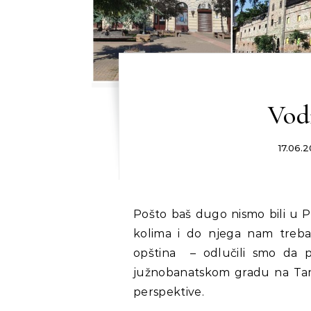
Vod
17.06.2
Pošto baš dugo nismo bili u Pančevu – iako je od nas udaljeno oko pola sata
kolima i do njega nam treb
opština – odlučili smo da
južnobanatskom gradu na Tam
perspektive.