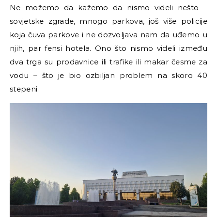
Ne možemo da kažemo da nismo videli nešto –
sovjetske zgrade, mnogo parkova, još više policije
koja čuva parkove i ne dozvoljava nam da uđemo u
njih, par fensi hotela. Ono što nismo videli između
dva trga su prodavnice ili trafike ili makar česme za
vodu – što je bio ozbiljan problem na skoro 40
stepeni.