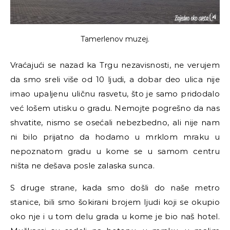
Tamerlenov muzej.
Vraćajući se nazad ka Trgu nezavisnosti, ne verujem
da smo sreli više od 10 ljudi, a dobar deo ulica nije
imao upaljenu uličnu rasvetu, što je samo pridodalo
već lošem utisku o gradu. Nemojte pogrešno da nas
shvatite, nismo se osećali nebezbedno, ali nije nam
ni bilo prijatno da hodamo u mrklom mraku u
nepoznatom gradu u kome se u samom centru
ništa ne dešava posle zalaska sunca.
S druge strane, kada smo došli do naše metro
stanice, bili smo šokirani brojem ljudi koji se okupio
oko nje i u tom delu grada u kome je bio naš hotel.