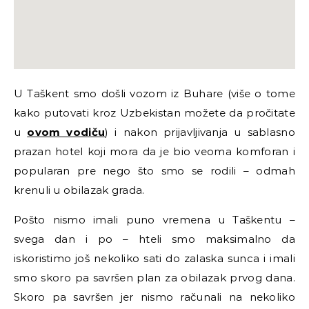
U Taškent smo došli vozom iz Buhare (više o tome
kako putovati kroz Uzbekistan možete da pročitate
u
ovom vodiču
) i nakon prijavljivanja u sablasno
prazan hotel koji mora da je bio veoma komforan i
popularan pre nego što smo se rodili – odmah
krenuli u obilazak grada.
Pošto nismo imali puno vremena u Taškentu –
svega dan i po – hteli smo maksimalno da
iskoristimo još nekoliko sati do zalaska sunca i imali
smo skoro pa savršen plan za obilazak prvog dana.
Skoro pa savršen jer nismo računali na nekoliko