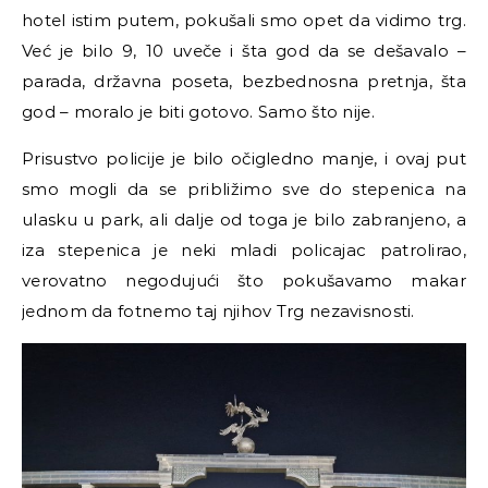
hotel istim putem, pokušali smo opet da vidimo trg.
Već je bilo 9, 10 uveče i šta god da se dešavalo –
parada, državna poseta, bezbednosna pretnja, šta
god – moralo je biti gotovo. Samo što nije.
Prisustvo policije je bilo očigledno manje, i ovaj put
smo mogli da se približimo sve do stepenica na
ulasku u park, ali dalje od toga je bilo zabranjeno, a
iza stepenica je neki mladi policajac patrolirao,
verovatno negodujući što pokušavamo makar
jednom da fotnemo taj njihov Trg nezavisnosti.