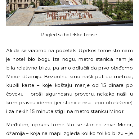
Pogled sa hotelske terase.
Ali da se vratimo na početak. Uprkos tome što nam
je hotel bio bogu iza nogu, metro stanica nam je
bila relativno blizu, pa smo odlučili da prvo obiđemo
Minor džamiju. Bezbolno smo našli put do metroa,
kupili karte – koje koštaju manje od 15 dinara po
čoveku – prošli sigurnosnu proveru, nekako našli u
kom pravcu idemo (jer stanice nisu lepo obeležene)
i za nekih 15 minuta stigli na metro stanicu Minor.
Međutim, uprkos tome što se stanica zove Minor,
džamija – koja na mapi izgleda koliko toliko blizu – je