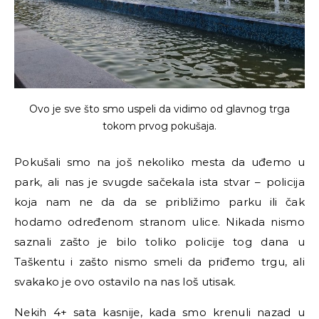
Ovo je sve što smo uspeli da vidimo od glavnog trga
tokom prvog pokušaja.
Pokušali smo na još nekoliko mesta da uđemo u
park, ali nas je svugde sačekala ista stvar – policija
koja nam ne da da se približimo parku ili čak
hodamo određenom stranom ulice. Nikada nismo
saznali zašto je bilo toliko policije tog dana u
Taškentu i zašto nismo smeli da priđemo trgu, ali
svakako je ovo ostavilo na nas loš utisak.
Nekih 4+ sata kasnije, kada smo krenuli nazad u