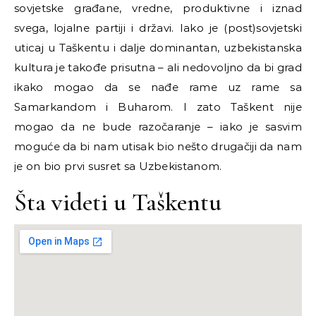
sovjetske građane, vredne, produktivne i iznad
svega, lojalne partiji i državi. Iako je (post)sovjetski
uticaj u Taškentu i dalje dominantan, uzbekistanska
kultura je takođe prisutna – ali nedovoljno da bi grad
ikako mogao da se nađe rame uz rame sa
Samarkandom i Buharom. I zato Taškent nije
mogao da ne bude razočaranje – iako je sasvim
moguće da bi nam utisak bio nešto drugačiji da nam
je on bio prvi susret sa Uzbekistanom.
Šta videti u Taškentu