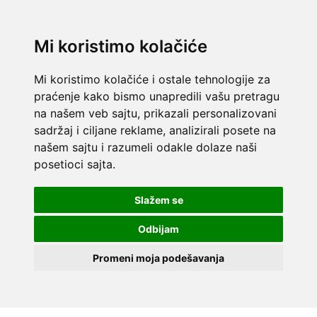
Mi koristimo kolačiće
Mi koristimo kolačiće i ostale tehnologije za
praćenje kako bismo unapredili vašu pretragu
na našem veb sajtu, prikazali personalizovani
sadržaj i ciljane reklame, analizirali posete na
našem sajtu i razumeli odakle dolaze naši
posetioci sajta.
Slažem se
Odbijam
Promeni moja podešavanja
Skip to content