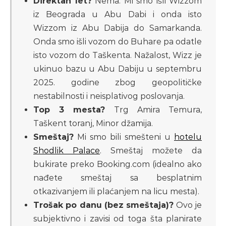
Direktan let?
Nema. Mi smo išli Wizzom
iz Beograda u Abu Dabi i onda isto
Wizzom iz Abu Dabija do Samarkanda.
Onda smo išli vozom do Buhare pa odatle
isto vozom do Taškenta. Nažalost, Wizz je
ukinuo bazu u Abu Dabiju u septembru
2025. godine zbog geopolitičke
nestabilnosti i neisplativog poslovanja.
Top 3 mesta?
Trg Amira Temura,
Taškent toranj, Minor džamija.
Smeštaj?
Mi smo bili smešteni u
hotelu
Shodlik Palace
. Smeštaj možete da
bukirate preko Booking.com (idealno ako
nađete smeštaj sa besplatnim
otkazivanjem ili plaćanjem na licu mesta).
Trošak po danu (bez smeštaja)?
Ovo je
subjektivno i zavisi od toga šta planirate