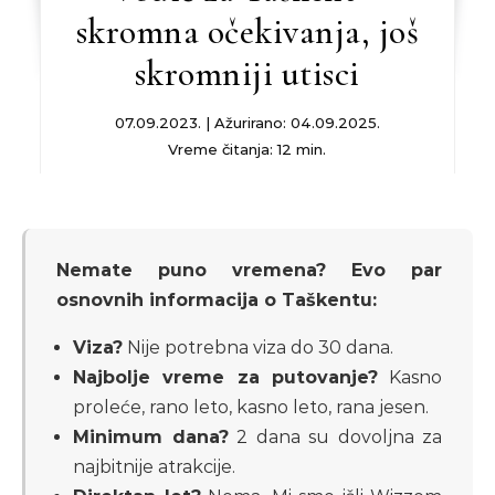
skromna očekivanja, još
skromniji utisci
07.09.2023. | Ažurirano: 04.09.2025.
Vreme čitanja: 12 min.
Nemate puno vremena? Evo par
osnovnih informacija o Taškentu:
Viza?
Nije potrebna viza do 30 dana.
Najbolje vreme za putovanje?
Kasno
proleće, rano leto, kasno leto, rana jesen.
Minimum dana?
2 dana su dovoljna za
najbitnije atrakcije.