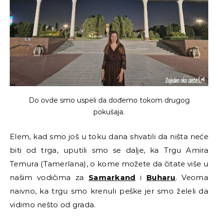
Do ovde smo uspeli da dođemo tokom drugog
pokušaja.
Elem, kad smo još u toku dana shvatili da ništa neće
biti od trga, uputili smo se dalje, ka Trgu Amira
Temura (Tamerlana), o kome možete da čitate više u
našim vodičima za
Samarkand
i
Buharu
. Veoma
naivno, ka trgu smo krenuli peške jer smo želeli da
vidimo nešto od grada.