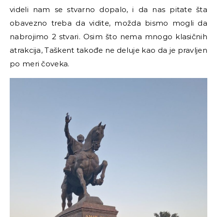
videli nam se stvarno dopalo, i da nas pitate šta
obavezno treba da vidite, možda bismo mogli da
nabrojimo 2 stvari. Osim što nema mnogo klasičnih
atrakcija, Taškent takođe ne deluje kao da je pravljen
po meri čoveka.