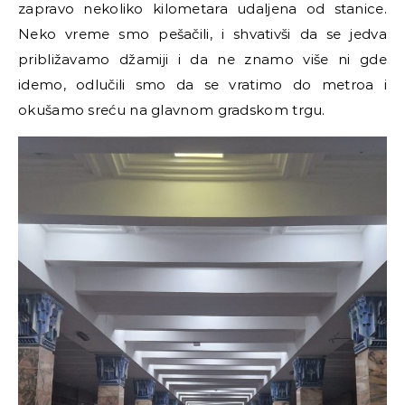
zapravo nekoliko kilometara udaljena od stanice.
Neko vreme smo pešačili, i shvativši da se jedva
približavamo džamiji i da ne znamo više ni gde
idemo, odlučili smo da se vratimo do metroa i
okušamo sreću na glavnom gradskom trgu.