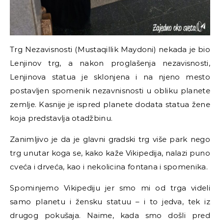
Trg Nezavisnosti (Mustaqillik Maydoni) nekada je bio
Lenjinov trg, a nakon proglašenja nezavisnosti,
Lenjinova statua je sklonjena i na njeno mesto
postavljen spomenik nezavnisnosti u obliku planete
zemlje. Kasnije je ispred planete dodata statua žene
koja predstavlja otadžbinu.
Zanimljivo je da je glavni gradski trg više park nego
trg unutar koga se, kako kaže Vikipedija, nalazi puno
cveća i drveća, kao i nekolicina fontana i spomenika.
Spominjemo Vikipediju jer smo mi od trga videli
samo planetu i žensku statuu – i to jedva, tek iz
drugog pokušaja. Naime, kada smo došli pred