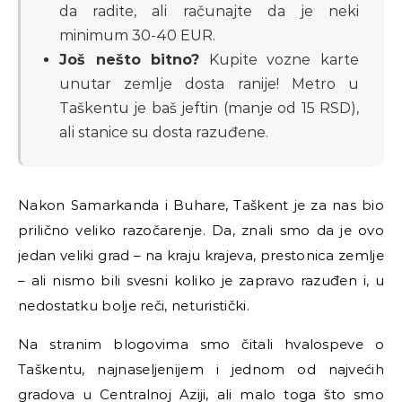
da radite, ali računajte da je neki
minimum 30-40 EUR.
Još nešto bitno?
Kupite vozne karte
unutar zemlje dosta ranije! Metro u
Taškentu je baš jeftin (manje od 15 RSD),
ali stanice su dosta razuđene.
Nakon Samarkanda i Buhare, Taškent je za nas bio
prilično veliko razočarenje. Da, znali smo da je ovo
jedan veliki grad – na kraju krajeva, prestonica zemlje
– ali nismo bili svesni koliko je zapravo razuđen i, u
nedostatku bolje reči, neturistički.
Na stranim blogovima smo čitali hvalospeve o
Taškentu, najnaseljenijem i jednom od najvećih
gradova u Centralnoj Aziji, ali malo toga što smo