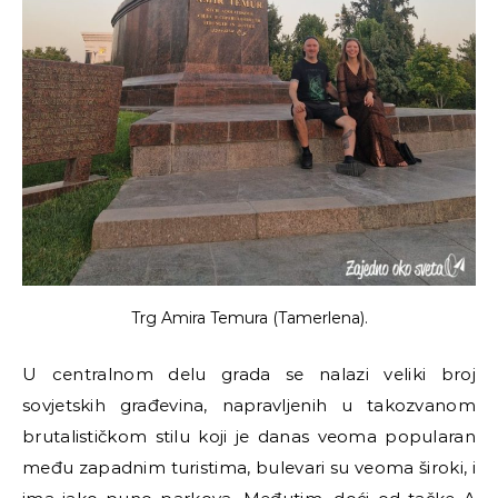
Trg Amira Temura (Tamerlena).
U centralnom delu grada se nalazi veliki broj
sovjetskih građevina, napravljenih u takozvanom
brutalističkom stilu koji je danas veoma popularan
među zapadnim turistima, bulevari su veoma široki, i