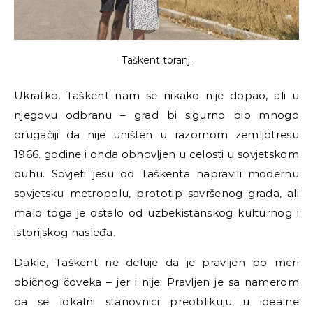
Taškent toranj.
Ukratko, Taškent nam se nikako nije dopao, ali u
njegovu odbranu – grad bi sigurno bio mnogo
drugačiji da nije uništen u razornom zemljotresu
1966. godine i onda obnovljen u celosti u sovjetskom
duhu. Sovjeti jesu od Taškenta napravili modernu
sovjetsku metropolu, prototip savršenog grada, ali
malo toga je ostalo od uzbekistanskog kulturnog i
istorijskog nasleđa.
Dakle, Taškent ne deluje da je pravljen po meri
običnog čoveka – jer i nije. Pravljen je sa namerom
da se lokalni stanovnici preoblikuju u idealne