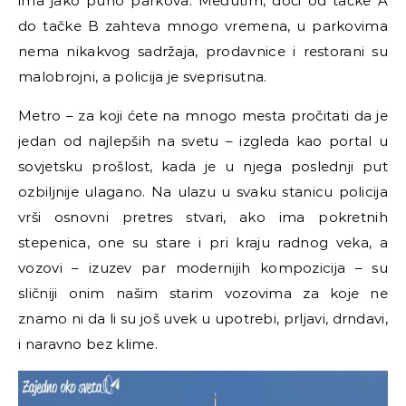
ima jako puno parkova. Međutim, doći od tačke A
do tačke B zahteva mnogo vremena, u parkovima
nema nikakvog sadržaja, prodavnice i restorani su
malobrojni, a policija je sveprisutna.
Metro – za koji ćete na mnogo mesta pročitati da je
jedan od najlepših na svetu – izgleda kao portal u
sovjetsku prošlost, kada je u njega poslednji put
ozbiljnije ulagano. Na ulazu u svaku stanicu policija
vrši osnovni pretres stvari, ako ima pokretnih
stepenica, one su stare i pri kraju radnog veka, a
vozovi – izuzev par modernijih kompozicija – su
sličniji onim našim starim vozovima za koje ne
znamo ni da li su još uvek u upotrebi, prljavi, drndavi,
i naravno bez klime.