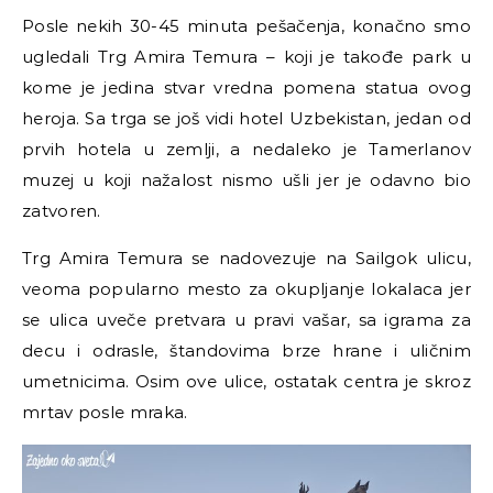
Posle nekih 30-45 minuta pešačenja, konačno smo
ugledali Trg Amira Temura – koji je takođe park u
kome je jedina stvar vredna pomena statua ovog
heroja. Sa trga se još vidi hotel Uzbekistan, jedan od
prvih hotela u zemlji, a nedaleko je Tamerlanov
muzej u koji nažalost nismo ušli jer je odavno bio
zatvoren.
Trg Amira Temura se nadovezuje na Sailgok ulicu,
veoma popularno mesto za okupljanje lokalaca jer
se ulica uveče pretvara u pravi vašar, sa igrama za
decu i odrasle, štandovima brze hrane i uličnim
umetnicima. Osim ove ulice, ostatak centra je skroz
mrtav posle mraka.