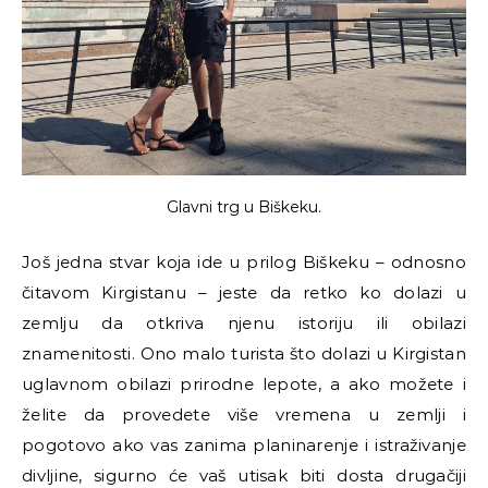
Glavni trg u Biškeku.
Još jedna stvar koja ide u prilog Biškeku – odnosno
čitavom Kirgistanu – jeste da retko ko dolazi u
zemlju da otkriva njenu istoriju ili obilazi
znamenitosti. Ono malo turista što dolazi u Kirgistan
uglavnom obilazi prirodne lepote, a ako možete i
želite da provedete više vremena u zemlji i
pogotovo ako vas zanima planinarenje i istraživanje
divljine, sigurno će vaš utisak biti dosta drugačiji