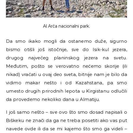
Al Arča nacionalni park.
Da smo ikako mogli da ostanemo duže, sigurno
bismo otišli još istočnije, sve do Isik-kul jezera,
drugog najvećeg planinskog jezera na svetu.
Međutim, pošto se verovatno nećemo skorije (ili
nikad) vraćati u ovaj deo sveta, bitnije nam je bilo da
vidimo makar nešto i od Kazahstana, pa smo
umesto drugih prirodnih lepota u Kirgistanu odlučili
da provedemo nekoliko dana u Almatiju.
I još samo nešto – sve ovo što smo dosad napisali o
Biškeku ne znači da ga ne treba posetiti ako vas put
navede ovde ili da se mi kajemo što smo ga videli –