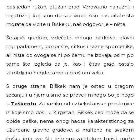
baš jedan ružan, otužan grad. Verovatno najružniji i
najotužniji koji smo do sad videli. Ako nas pitate šta
morate da vidite u Biškeku, naš odgovor je – ništa.
Šetajući gradom, videćete mnogo parkova, glavni
trg, parlament, pozorište, cirkus i razne spomenike,
ali ništa od ovoga se ni po čemu ne izdvaja, osim po
tome što izgleda da je, kao i čitav grad, ostalo
zarobljeno negde tamo u prošlom veku.
S druge strane, Biškek nam je ostao u dragom
sećanju i u njemu smo se proveli mnogo bolje nego
u
Taškentu
. Za razliku od uzbekistanske prestonice
iz koje smo došli u Kirgistan, Biškek ceo može da se
obiđe peške, nema onog haosa karakterističnog za
užurbane glavne gradove, a maltene na svakom
ćošku ima sve što jednom zalutalom turisti može