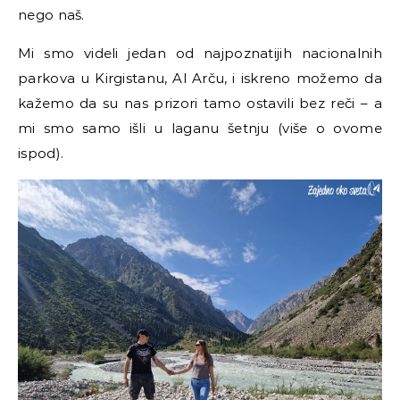
nego naš.
Mi smo videli jedan od najpoznatijih nacionalnih
parkova u Kirgistanu, Al Arču, i iskreno možemo da
kažemo da su nas prizori tamo ostavili bez reči – a
mi smo samo išli u laganu šetnju (više o ovome
ispod).