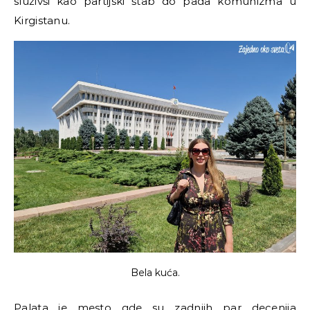
služivši kao partijski štab do pada komunizma u
Kirgistanu.
Bela kuća.
Palata je mesto gde su zadnjih par decenija