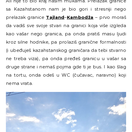
Ali nije to bio kraj našim mukama. Prelazak granice
sa Kazahstanom nam je bio gori i stresniji nego
prelazak granice
Tajland
–
Kambodža
– prvo moraš
da vadiš sve svoje stvari na granici koja više izgleda
kao vašar nego granica, pa onda pratiš masu ljudi
kroz silne hodnike, pa prolaziš granične formalnosti
(i ubeđuješ kazahstanskog graničara da tebi stvarno
ne treba viza), pa onda pređeš granicu u vašar sa
druge strane i nemaš pojma gde ti je bus. I kao šlag
na tortu, onda odeš u WC (čučavac, naravno) koji
nema vrata.