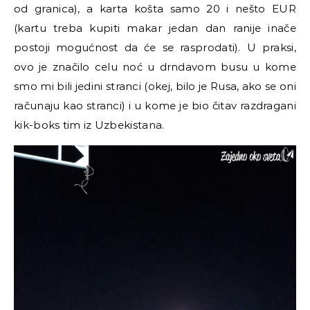
od granica), a karta košta samo 20 i nešto EUR
(kartu treba kupiti makar jedan dan ranije inače
postoji mogućnost da će se rasprodati). U praksi,
ovo je značilo celu noć u drndavom busu u kome
smo mi bili jedini stranci (okej, bilo je Rusa, ako se oni
računaju kao stranci) i u kome je bio čitav razdragani
kik-boks tim iz Uzbekistana.