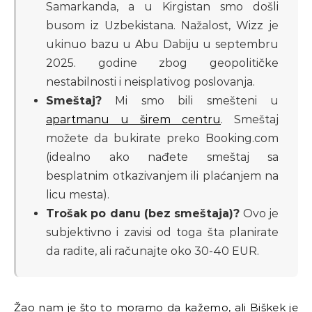
Samarkanda, a u Kirgistan smo došli
busom iz Uzbekistana. Nažalost, Wizz je
ukinuo bazu u Abu Dabiju u septembru
2025. godine zbog geopolitičke
nestabilnosti i neisplativog poslovanja.
Smeštaj?
Mi smo bili smešteni u
apartmanu u širem centru
. Smeštaj
možete da bukirate preko Booking.com
(idealno ako nađete smeštaj sa
besplatnim otkazivanjem ili plaćanjem na
licu mesta).
Trošak po danu (bez smeštaja)?
Ovo je
subjektivno i zavisi od toga šta planirate
da radite, ali računajte oko 30-40 EUR.
Žao nam je što to moramo da kažemo, ali Biškek je