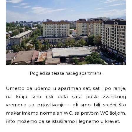
Pogled sa terase našeg apartmana.
Umesto da uđemo u apartman sat, sat i po ranije,
na kraju smo ušli pola sata posle zvaničnog
vremena za prijavljivanje – ali smo bili srećni što
makar imamo normalan WC, sa pravom WC šoljom,
i što možemo da se istuširamo i legnemo u krevet.