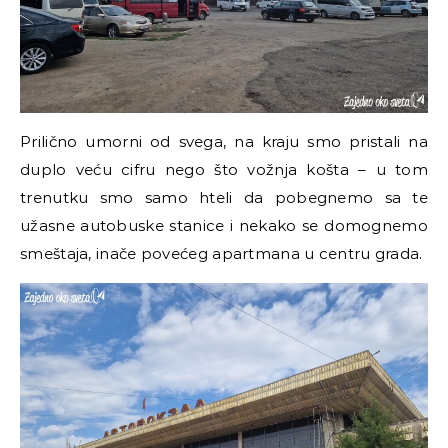
Prilično umorni od svega, na kraju smo pristali na
duplo veću cifru nego što vožnja košta – u tom
trenutku smo samo hteli da pobegnemo sa te
užasne autobuske stanice i nekako se domognemo
smeštaja, inače povećeg apartmana u centru grada.