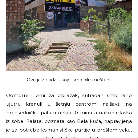
Ovo je zgrada u kojoj smo bili smešteni.
Odmorni i orni za obilazak, sutradan smo rano
ujutru krenuli u šetnju centrom, naišavši na
predsedničku palatu nekih 10 minuta nakon izlaska
iz sobe. Palata, poznata kao Bela kuća, napravljena
je za potrebe komunističke partije u prošlom veku,