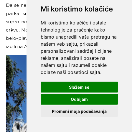
Da se ne bismo posle vraćali istim putem, kod ovog
Mi koristimo kolačiće
parka smo umesto ka glavnom trgu skrenuli u
suprotnom pravcu, sa namerom da nađemo rusku
Mi koristimo kolačiće i ostale
tehnologije za praćenje kako
crkvu. Nakon kraćeg zadržavanja u ovoj simpatičnoj
bismo unapredili vašu pretragu na
belo-plavoj crkvi, vratili smo se u park i kroz njega
našem veb sajtu, prikazali
izbili na Ala-Too trg, glavni gradski trg.
personalizovani sadržaj i ciljane
reklame, analizirali posete na
našem sajtu i razumeli odakle
dolaze naši posetioci sajta.
Slažem se
Odbijam
Promeni moja podešavanja