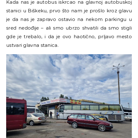
Kada nas je autobus iskrcao na glavnoj autobuskoj
stanici u Biškeku, prvo što nam je prošlo kroz glavu
je da nas je zapravo ostavio na nekom parkingu u
sred nedođije – ali smo ubrzo shvatili da smo stigli
gde je trebalo, i da je ovo haotično, prljavo mesto
ustvari glavna stanica.