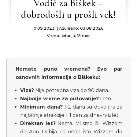
Vodič za Biškek –
dobrodošli u prošli vek!
10.09.2023. | Ažurirano: 03.08.2026.
Vreme čitanja: 15 min.
Nemate puno vremena? Evo par
osnovnih informacija o Biškeku:
Viza?
Nije potrebna viza do 90 dana.
Najbolje vreme za putovanje?
Leto.
Minimum dana?
1-2 dana su dovoljna za
najbitnije atrakcije + 1 dan za dnevni izlet.
Direktan let?
Nema. Mi smo išli Wizzom
do Abu Dabija pa onda isto Wizzom do