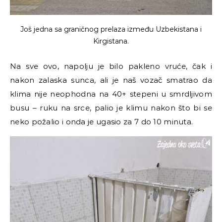
Još jedna sa graničnog prelaza između Uzbekistana i
Kirgistana.
Na sve ovo, napolju je bilo pakleno vruće, čak i
nakon zalaska sunca, ali je naš vozač smatrao da
klima nije neophodna na 40+ stepeni u smrdljivom
busu – ruku na srce, palio je klimu nakon što bi se
neko požalio i onda je ugasio za 7 do 10 minuta.