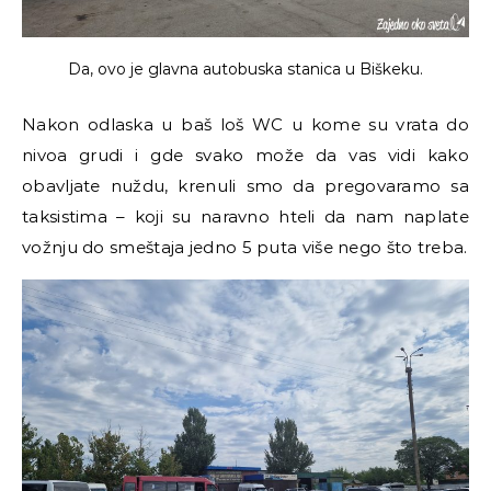
Da, ovo je glavna autobuska stanica u Biškeku.
Nakon odlaska u baš loš WC u kome su vrata do
nivoa grudi i gde svako može da vas vidi kako
obavljate nuždu, krenuli smo da pregovaramo sa
taksistima – koji su naravno hteli da nam naplate
vožnju do smeštaja jedno 5 puta više nego što treba.