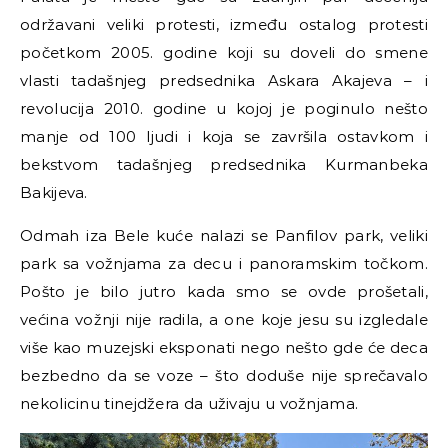
održavani veliki protesti, između ostalog protesti
početkom 2005. godine koji su doveli do smene
vlasti tadašnjeg predsednika Askara Akajeva – i
revolucija 2010. godine u kojoj je poginulo nešto
manje od 100 ljudi i koja se završila ostavkom i
bekstvom tadašnjeg predsednika Kurmanbeka
Bakijeva.
Odmah iza Bele kuće nalazi se Panfilov park, veliki
park sa vožnjama za decu i panoramskim točkom.
Pošto je bilo jutro kada smo se ovde prošetali,
većina vožnji nije radila, a one koje jesu su izgledale
više kao muzejski eksponati nego nešto gde će deca
bezbedno da se voze – što doduše nije sprečavalo
nekolicinu tinejdžera da uživaju u vožnjama.