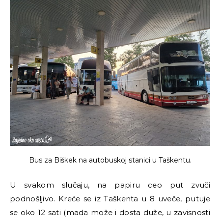
Bus za Biškek na autobuskoj stanici u Taškentu.
U svakom slučaju, na papiru ceo put zvuči
podnošljivo. Kreće se iz Taškenta u 8 uveče, putuje
se oko 12 sati (mada može i dosta duže, u zavisnosti