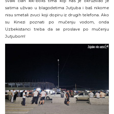
Svaki član kik-boks tima koji nas je okruživao je
satima uživao u blagodetima Jutjuba i baš nikome
nisu smetali zvuci koji dopiru iz drugih telefona. Ako
su Kinezi poznati po mučenju vodom, onda
Uzbekistanci treba da se proslave po mučenju
Jutjubom!