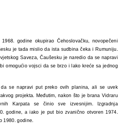
 1968. godine okupirao Čehoslovačku, novopečeni
esku je tada mislio da ista sudbina čeka i Rumuniju.
vjetskog Saveza, Čaušesku je naredio da se napravi
 bi omogućio vojsci da se brzo i lako kreće sa jednog
 da se napravi put preko ovih planina, ali se uvek
vakvog projekta. Međutim, nakon što je brana Vidraru
vnih Karpata se činio sve izvesnijim. Izgradnja
. godine, a iako je put bio zvanično otvoren 1974.
do 1980. godine.