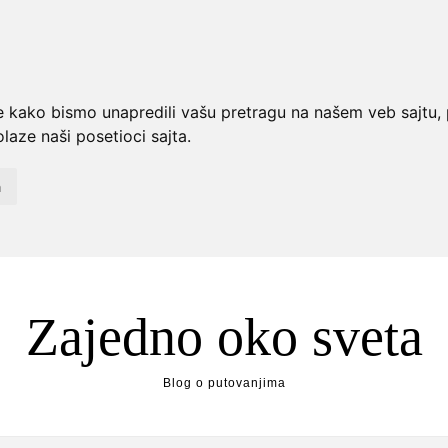
e kako bismo unapredili vašu pretragu na našem veb sajtu, p
laze naši posetioci sajta.
a
Zajedno oko sveta
Blog o putovanjima