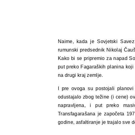
Naime, kada je Sovjetski Savez
rumunski predsednik Nikolaj Čauš
Kako bi se pripremio za napad So
put preko Fagaraških planina koji
na drugi kraj zemlje.
I pre ovoga su postojali planovi
odustajalo zbog težine (i cene) o
napravljena, i put preko masi
Transfagarašana je započeta 1970
godine, asfaltiranje je trajalo sve 