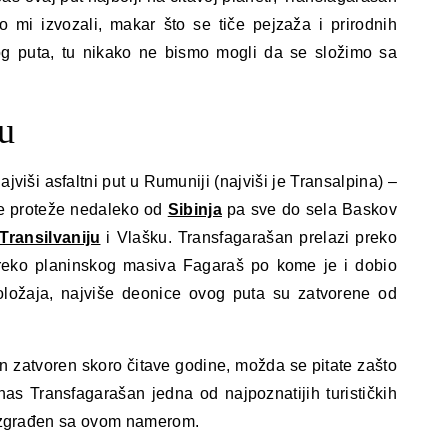
mo mi izvozali, makar što se tiče pejzaža i prirodnih
mog puta, tu nikako ne bismo mogli da se složimo sa
u
jviši asfaltni put u Rumuniji (najviši je Transalpina) –
se proteže nedaleko od
Sibinja
pa sve do sela Baskov
Transilvaniju
i Vlašku. Transfagarašan prelazi preko
preko planinskog masiva Fagaraš po kome je i dobio
ložaja, najviše deonice ovog puta su zatvorene od
n zatvoren skoro čitave godine, možda se pitate zašto
nas Transfagarašan jedna od najpoznatijih turističkih
š izgrađen sa ovom namerom.