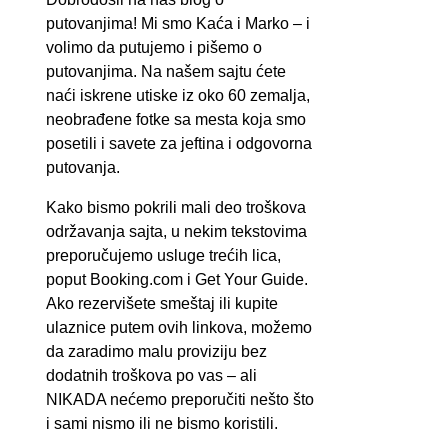
putovanjima! Mi smo Kaća i Marko – i
volimo da putujemo i pišemo o
putovanjima. Na našem sajtu ćete
naći iskrene utiske iz oko 60 zemalja,
neobrađene fotke sa mesta koja smo
posetili i savete za jeftina i odgovorna
putovanja.
Kako bismo pokrili mali deo troškova
održavanja sajta, u nekim tekstovima
preporučujemo usluge trećih lica,
poput Booking.com i Get Your Guide.
Ako rezervišete smeštaj ili kupite
ulaznice putem ovih linkova, možemo
da zaradimo malu proviziju bez
dodatnih troškova po vas – ali
NIKADA nećemo preporučiti nešto što
i sami nismo ili ne bismo koristili.