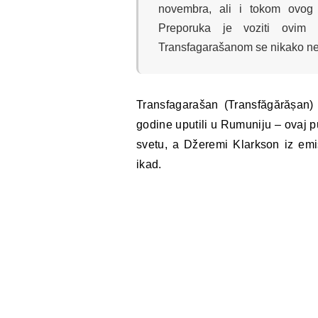
novembra, ali i tokom ovog 
Preporuka je voziti ovim
Transfagarašanom se nikako ne 
Transfagarašan (Transfăgărășan)
godine uputili u Rumuniju – ovaj p
svetu, a Džeremi Klarkson iz em
ikad.