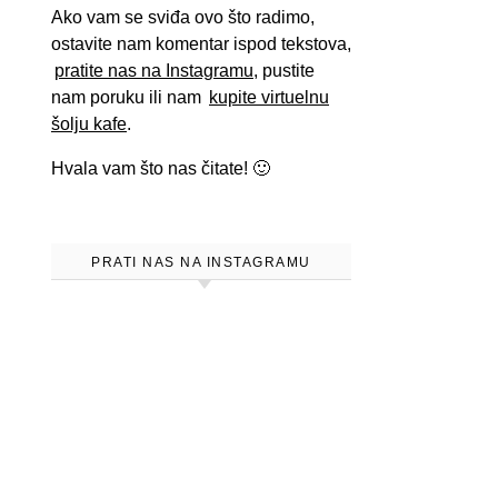
Ako vam se sviđa ovo što radimo,
ostavite nam komentar ispod tekstova,
pratite nas na Instagramu
, pustite
nam poruku ili nam
kupite virtuelnu
šolju kafe
.
Hvala vam što nas čitate! 🙂
PRATI NAS NA INSTAGRAMU