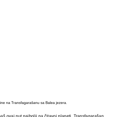
ine na Transfagarašanu sa Balea jezera.
š ovaj put najbolji na čitavoj planeti, Transfagarašan