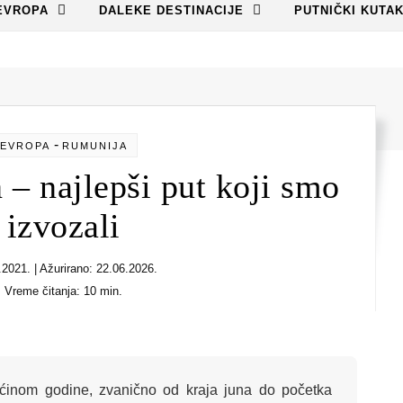
EVROPA
DALEKE DESTINACIJE
PUTNIČKI KUTA
-
EVROPA
RUMUNIJA
 – najlepši put koji smo
izvozali
.2021. | Ažurirano: 22.06.2026.
Vreme čitanja: 10 min.
ećinom godine, zvanično od kraja juna do početka