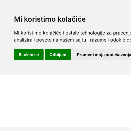
Mi koristimo kolačiće
Mi koristimo kolačiće i ostale tehnologije za praćenj
analizirali posete na našem sajtu i razumeli odakle do
Slažem se
Odbijam
Promeni moja podešavanj
Skip to content