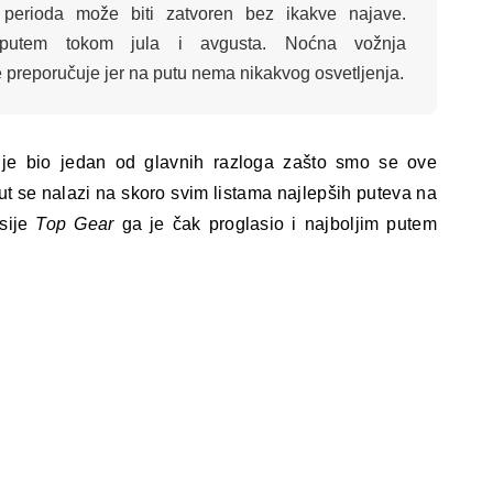
perioda može biti zatvoren bez ikakve najave.
 putem tokom jula i avgusta. Noćna vožnja
preporučuje jer na putu nema nikakvog osvetljenja.
 je bio jedan od glavnih razloga zašto smo se ove
ut se nalazi na skoro svim listama najlepših puteva na
isije
Top Gear
ga je čak proglasio i najboljim putem