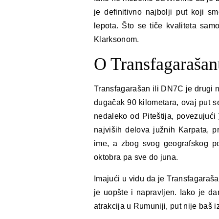
je definitivno najbolji put koji s
lepota. Što se tiče kvaliteta sa
Klarksonom.
O Transfagarašan
Transfagarašan ili DN7C je drugi na
dugačak 90 kilometara, ovaj put 
nedaleko od Piteštija, povezujući
najviših delova južnih Karpata, 
ime, a zbog svog geografskog po
oktobra pa sve do juna.
Imajući u vidu da je Transfagaraša
je uopšte i napravljen. Iako je da
atrakcija u Rumuniji, put nije ba